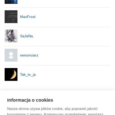
MaxFrost
SaJaNa.
remonciarz
Tak_to_ja
Strona
1
Informacja o cookies
Nasza strona używa plików cookie, aby poprawić jakość
Wytyczne dla społeczności
Regulamin
Prywatność
korzystania z serwisu. Kontynuując przeglądanie, wyrażasz