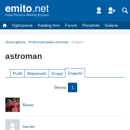
Ogłoszenia
Katalog firm
Forum
Poradniki
Galerie
Strona główna
Profil użytkownika astroman
Znajomi
astroman
Znajomi
Profil
Aktywność
Grupy
Strona
1
Mazio
harrier