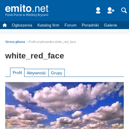
Ogłoszenia
Katalog firm
Forum
Poradniki
Galerie
Strona główna
Profil użytkownika white_red_face
white_red_face
Profil
Aktywność
Grupy