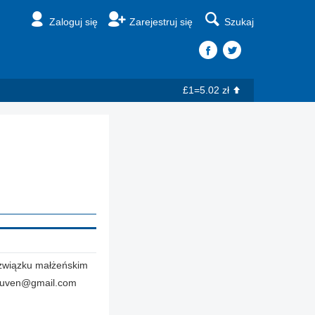
Zaloguj się
Zarejestruj się
Szukaj
£1=5.02 zł
związku małżeńskim
ruven@gmail.com