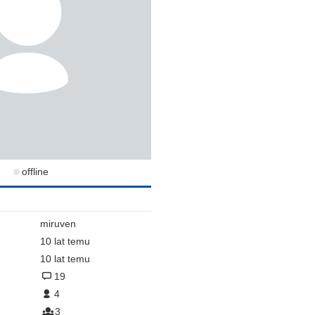
offline
miruven
10 lat temu
10 lat temu
19
4
3