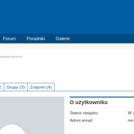
Forum
Poradniki
Galerie
kownika miruven
ć
Grupy
(3)
Znajomi
(4)
O użytkowniku
Status związku:
W 
Adres email:
mi