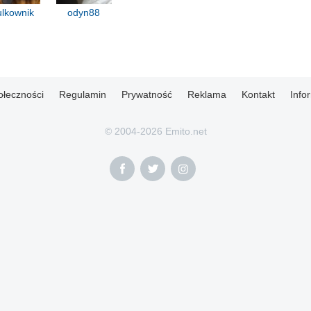
lkownik
odyn88
ołeczności
Regulamin
Prywatność
Reklama
Kontakt
Info
© 2004-2026 Emito.net