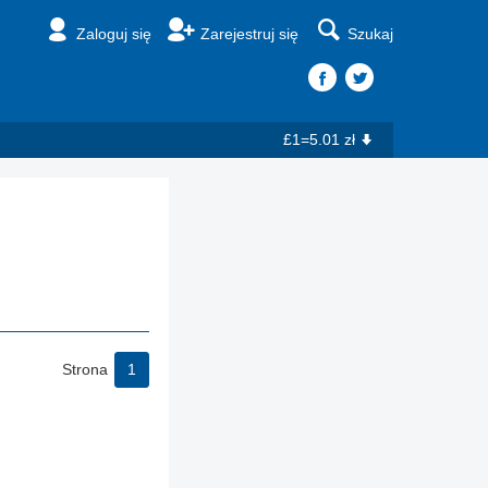
Zaloguj się
Zarejestruj się
Szukaj
£1=5.01 zł
Strona
1