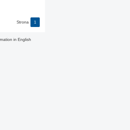
Strona
1
rmation in English