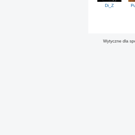
Di_Z
Pu
Wytyczne dla sp