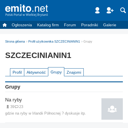
Ogłoszenia
Katalog firm
Forum
Poradniki
Galerie
Strona główna
Profil użytkownika SZCZECINIANIN1
Grupy
SZCZECINIANIN1
Grupy
Profil
Aktywność
Znajomi
Grupy
Na ryby
39
23
gdzie na ryby w Irlandii Północnej ? dyskusje itp.