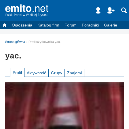
Ogłoszenia
Katalog firm
Forum
Poradniki
Galerie
Strona główna
Profil użytkownika yac.
yac.
Profil
Aktywność
Grupy
Znajomi