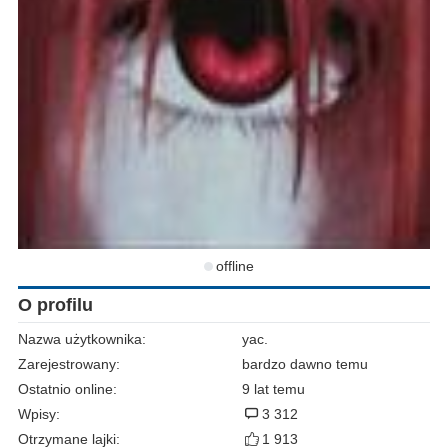
offline
O profilu
Nazwa użytkownika:
yac.
Zarejestrowany:
bardzo dawno temu
Ostatnio online:
9 lat temu
Wpisy:
3 312
Otrzymane lajki:
1 913