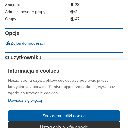
Znajomi:
23
Administrowane grupy:
2
Grupy:
47
Opcje
Zgłoś do moderacji
O użytkowniku
Płeć:
Mężczyzna
Informacja o cookies
Nasza strona używa plików cookie, aby poprawić jakość
Wytyczne dla społeczności
Regulamin
Prywatność
korzystania z serwisu. Kontynuując przeglądanie, wyrażasz
zgodę na używanie cookies.
Reklama
Kontakt
Information in English
Dowiedz się więcej
© 2004-2026 Emito.net
Zaakceptuj pliki cookie
Ustawienia plików cookie