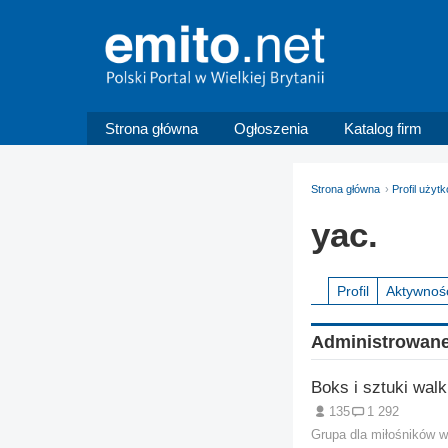
Strona główna
Ogłoszenia
Katalog firm
Strona główna
Profil użyt
yac.
Profil
Aktywnoś
Administrowane
Boks i sztuki walk
135
1 292
Grupa dla miłośników ws