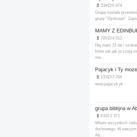
234
6 674
Grupa została przenies
grupy "Dyskusje". Zap
MAMY Z EDINB
705
4 012
Hej mam 21 lat i szuk
które tak jak ja czują 
ma...
Pajacyk i Ty moz
133
3 256
www.pajacyk.pl
63
2 371
Witam wszystkich ciek
duchowego. W naszym 
Ab...