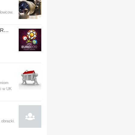
odowcow.
''EURO 2012'' POLSKA - UKRAINA
eniom
i w UK
 obrazki.