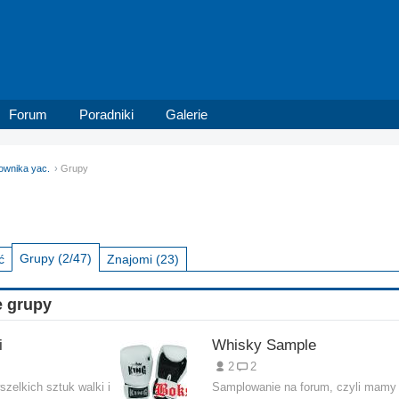
Forum
Poradniki
Galerie
kownika yac.
Grupy
Grupy
(2/47)
ć
Znajomi
(23)
 grupy
i
Whisky Sample
2
2
zelkich sztuk walki i
Samplowanie na forum, czyli mamy 