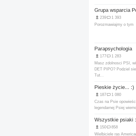
239
1 393
Porozmawiajmy o tym
Parapsychologia
177
1 283
Masz zdolnosci PSI, wi
DET PIPO? Podziel sie.
Tut...
Pieskie życie... :)
187
1 080
Czas na Psie opowieści
legendarnej Psiej wierno
Wszystkie psiaki :
150
858
Wielbiciele ras American