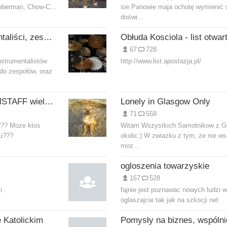
oberman, Chow-C...
sie Panowie maja ochotę wymienić 
doświ...
Muzycy, instrumentaliści, zespoły muzyczne
67
728
nstrumentalistów
http://www.list.apostazja.pl/
o zespołów, oraz
Psy PIT BULL, AMSTAFF wielbicie tych ras;-)
Lonely in Glasgow Only
71
558
e??? Moze ktos
Witam Wszystkich Samotnikow z G
mu???
okolic:) W zwiazku z tym, ze nie w
moz...
ogloszenia towarzyskie
167
528
i .
fajnie jest poznawac nowych ludzi w
oglaszajcie tak jak na szkocji net
 Katolickim