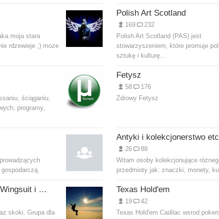
Polish Art Scotland
169
232
aka moja stara
Polish Art Scotland (PAS) jest
nie rdzewieje ;) moze
stowarzyszeniem, które promuje po
sztukę i kulturę...
Fetysz
58
176
saniu, ściąganiu,
Zdrowy Fetysz
owych, programy,
Antyki i kolekcjonerstwo etc
26
88
i prowadzących
Witam osoby kolekcjonujące różneg
ć gospodarczą.
przedmioty jak: znaczki, monety, kuf
Skydiving, BASE, Wingsuit i Speed-BASE
Texas Hold'em
19
42
raz skoki. Grupa dla
Texas Hold'em Cadilac wsrod pokero