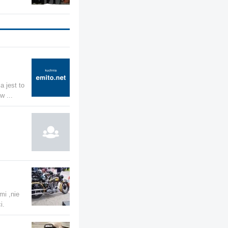
a jest to
w ...
mi ,nie
i.