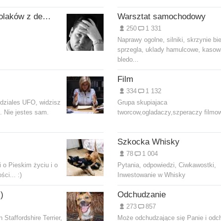
Grupa wsparcia Polaków z depresja
Warsztat samochodowy
250
1 331
Naprawy ogolne, silniki, skrzynie bi
sprzegla, uklady hamulcowe, kasow
bledo...
Film
334
1 132
dziales UFO, widzisz
Grupa skupiajaca
 Nie jestes sam.
tworcow,ogladaczy,szperaczy filmo
Szkocka Whisky
78
1 004
 o Pieskim życiu i o
Pytania, odpowiedzi, Ciwkawostki,
ści... :)
Inwestowanie w Whisky
)
Odchudzanie
273
857
 Staffordshire Terrier,
Może odchudzające się Panie i odc