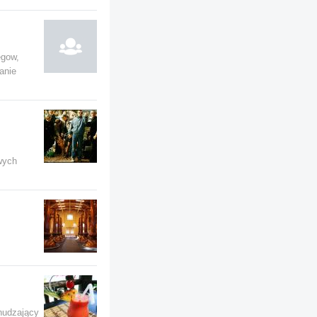
egow,
anie
wych
hudzający