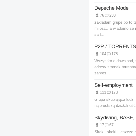
Depeche Mode
76
233
zakladam grupe bo to t
milosc...a wiadomo ze 
sa l...
P2P / TORRENTS
104
178
Wszystko o download, s
adresy stronek torrent
zapros...
Self-employment
111
170
Grupa skupiająca ludz
najprostszą działalnoś
17
67
Skoki, skoki i jeszcze 