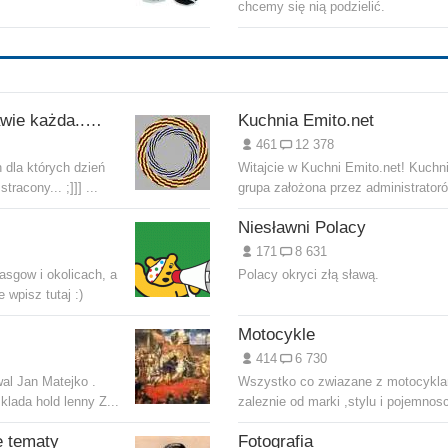
chcemy się nią podzielić.
MUZA... ;]]] (...prawie każda... ;ppp)
Kuchnia Emito.net
461
12 378
 dla których dzień
Witajcie w Kuchni Emito.net! Kuchni
tracony... ;]]] ...
grupa założona przez administratoró
Niesławni Polacy
171
8 631
asgow i okolicach, a
Polacy okryci złą sławą.
 wpisz tutaj :)
Motocykle
414
6 730
wal Jan Matejko .
Wszystko co zwiazane z motocykla
klada hold lenny Z...
zaleznie od marki ,stylu i pojemnosc
e tematy
Fotografia