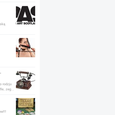
lską
.
o rodzju
le, zeg...
w!!!