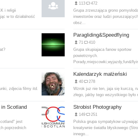
113
472
i religii
Grupa zrzeszająca grono pomysłod
jąc w to działalność
inwestorów oraz ludzi poruszającyc
obsz...
Paragliding&Speedflying
71
410
at?
Grupa skupiajaca fanow sportow
powietrznych.
Porady,miejscowki,wyjazdy,fun&flyi
Kalendarzyk małżeński
40
278
ki, zdjecia filmy itd.
Wzrok juz nie ten, jaja się kurczą, 
złego, jakby tego wszystkiego było 
in Scotland
Strobist Photography
149
251
cotland" jest
Polska grupa sympatykow używają
ch poprzednich
kreatywnie światła błyskowego (Stro
innego...