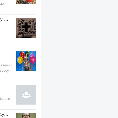
się
Obłuda Kosciola - list otwarty do Benedykta XVI
lasgow i
szyscy
iec sie
Pomysły na biznes, wspólnicy, inwestorzy