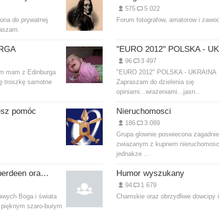
575
5 022
iona do prywatnej
Forum fotografow, amatorow i zaw
raszam.
URGA
96
3 497
am mam z Edinburga
"EURO 2012" POLSKA - UKRAINA
się troszkę samotne
Zapraszam do dzielenia się
opiniami...wrażeniami...jasn...
esz pomóc
Nieruchomosci
186
3 089
Grupa glownie poswiecona zagadni
zwiazanym z kupnem nieruchomosc
jednakze ...
grupa biblijna w Aberdeen oraz on-line
Humor wyszukany
94
1 679
awych Boga i świata
Chamskie oraz obrzydliwe dowcipy i
pięknym szaro-burym