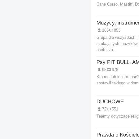
Cane Corso, Mastiff, D
185
853
Grupa dla wszystkich i
szukających muzyków d
osób szu...
95
678
Kto ma lub lubi ta ras
zostawil takiego w do
DUCHOWE
72
551
Teamty dotyczace religi
Prawda o Kościele