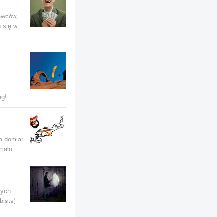
awców,
h się w
ng!
na domiar
mało...
cych
bists)