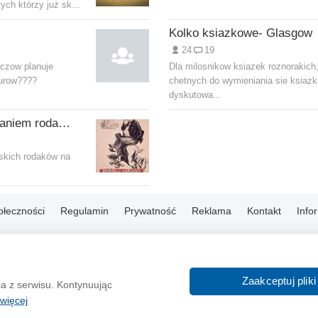
ych którzy już sk...
Kolko ksiazkowe- Glasgow
24
19
iczow planuje
Dla milosnikow ksiazek roznorakich
gurow????
chetnych do wymieniania sie ksiazk
dyskutowa...
Precz z wyzyskiwaniem rodaków
skich rodaków na
ołeczności
Regulamin
Prywatność
Reklama
Kontakt
Info
© 2004-2026 Emito.net
Zaakceptuj pliki
ia z serwisu. Kontynuując
więcej