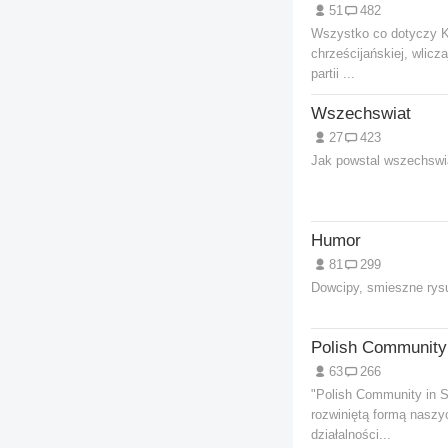
51
482
Wszystko co dotyczy KK 
chrześcijańskiej, wlicza
partii ...
Wszechswiat
27
423
Jak powstal wszechswi
Humor
81
299
Dowcipy, smieszne rysun
Polish Community 
63
266
"Polish Community in S
rozwiniętą formą naszy
działalności...