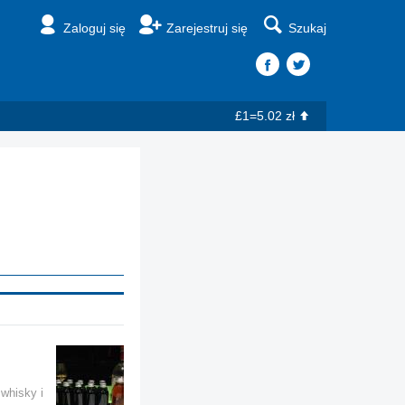
Zaloguj się
Zarejestruj się
Szukaj
£1=5.02 zł
whisky i