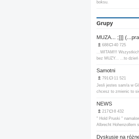
boksu.
Grupy
688
40 725
...WITAM!!! Wszystkich
bez MUZY... ...to dzień s
Samotni
791
11 521
Jesli jestes sam/a w Gl
chcesz to zmienic to sie
NEWS
217
8 432
" Hold Pruski " namalo
Albrecht Hohenzollern s
Dyskusje na różn