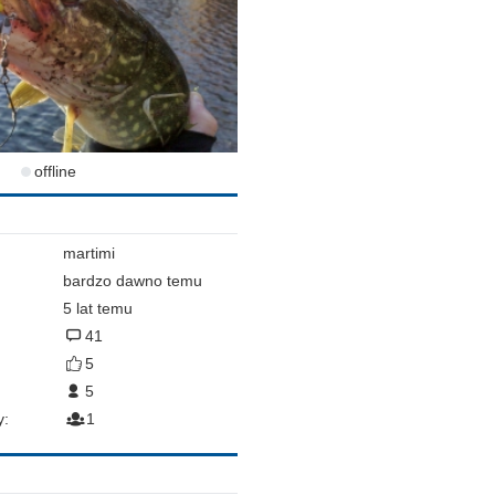
offline
martimi
bardzo dawno temu
5 lat temu
41
5
5
y:
1