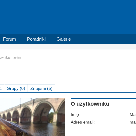
Forum
Poradniki
Galerie
kownika martimi
ć
Grupy
(0)
Znajomi
(5)
O użytkowniku
Imię:
Mar
Adres email:
ma