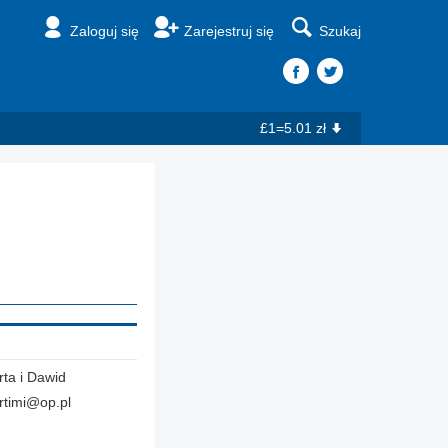
Zaloguj się
Zarejestruj się
Szukaj
£1=5.01 zł
ta i Dawid
rtimi@op.pl