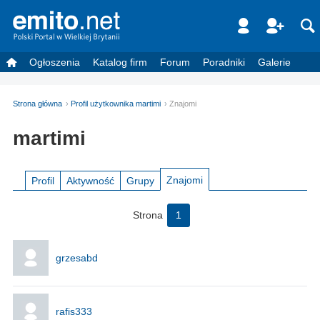
Ogłoszenia
Katalog firm
Forum
Poradniki
Galerie
Strona główna
Profil użytkownika martimi
Znajomi
martimi
Znajomi
Profil
Aktywność
Grupy
Strona
1
grzesabd
rafis333