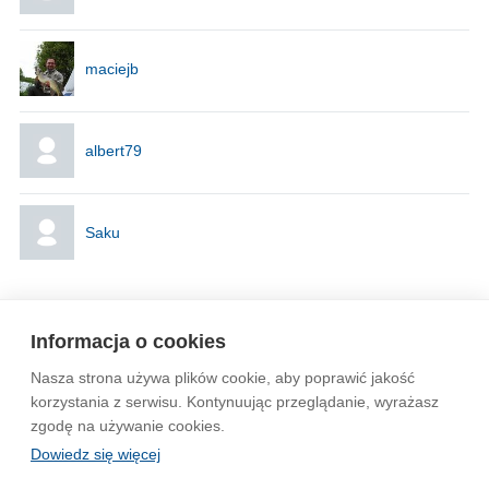
maciejb
albert79
Saku
Strona
1
Informacja o cookies
Nasza strona używa plików cookie, aby poprawić jakość
Wytyczne dla społeczności
Regulamin
Prywatność
korzystania z serwisu. Kontynuując przeglądanie, wyrażasz
zgodę na używanie cookies.
Reklama
Kontakt
Information in English
Dowiedz się więcej
© 2004-2026 Emito.net