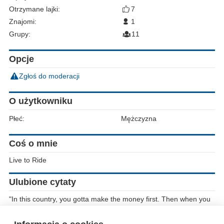
Otrzymane lajki:
7
Znajomi:
1
Grupy:
11
Opcje
Zgłoś do moderacji
O użytkowniku
Płeć:
Mężczyzna
Coś o mnie
Live to Ride
Ulubione cytaty
"In this country, you gotta make the money first. Then when you
get the money, you get the power. Then when you get the power,
then you get the women"