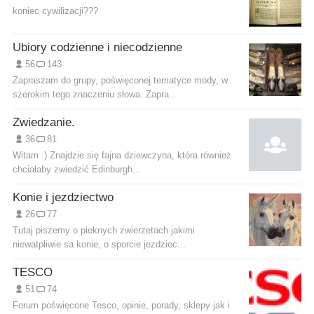
koniec cywilizacji???
Ubiory codzienne i niecodzienne
56
143
Zapraszam do grupy, poświęconej tematyce mody, w
szerokim tego znaczeniu słowa. Zapra...
Zwiedzanie.
36
81
Witam :) Znajdzie się fajna dziewczyna, która również
chciałaby zwiedzić Edinburgh...
Konie i jezdziectwo
26
77
Tutaj piszemy o pieknych zwierzetach jakimi
niewatpliwie sa konie, o sporcie jezdziec...
TESCO
51
74
Forum poświęcone Tesco, opinie, porady, sklepy jak i