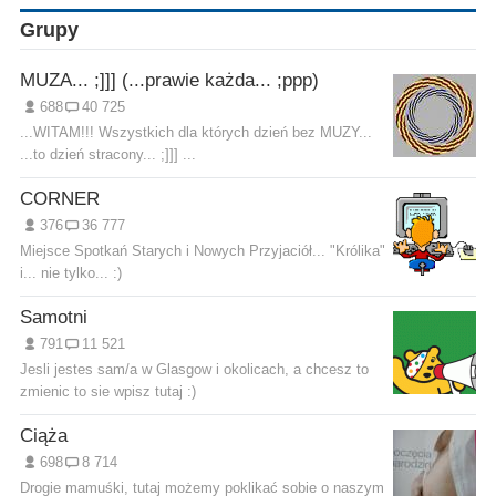
Grupy
MUZA... ;]]] (...prawie każda... ;ppp)
688
40 725
...WITAM!!! Wszystkich dla których dzień bez MUZY...
...to dzień stracony... ;]]] ...
CORNER
376
36 777
Miejsce Spotkań Starych i Nowych Przyjaciół... "Królika"
i... nie tylko... :)
Samotni
791
11 521
Jesli jestes sam/a w Glasgow i okolicach, a chcesz to
zmienic to sie wpisz tutaj :)
Ciąża
698
8 714
Drogie mamuśki, tutaj możemy poklikać sobie o naszym