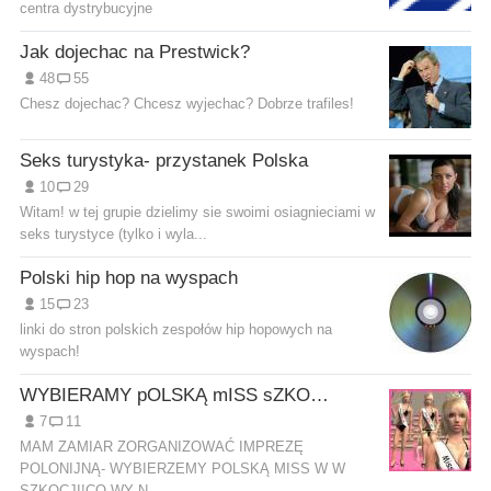
centra dystrybucyjne
Jak dojechac na Prestwick?
48
55
Chesz dojechac? Chcesz wyjechac? Dobrze trafiles!
Seks turystyka- przystanek Polska
10
29
Witam! w tej grupie dzielimy sie swoimi osiagnieciami w
seks turystyce (tylko i wyla...
Polski hip hop na wyspach
15
23
linki do stron polskich zespołów hip hopowych na
wyspach!
WYBIERAMY pOLSKĄ mISS sZKOCJI???
7
11
MAM ZAMIAR ZORGANIZOWAĆ IMPREZĘ
POLONIJNĄ- WYBIERZEMY POLSKĄ MISS W W
SZKOCJI!CO WY N...