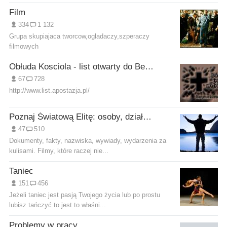
Film
334
1 132
Grupa skupiajaca tworcow,ogladaczy,szperaczy
filmowych
Obłuda Kosciola - list otwarty do Benedykta XVI
67
728
http://www.list.apostazja.pl/
Poznaj Światową Elitę: osoby, działania, filozofię
47
510
Dokumenty, fakty, nazwiska, wywiady, wydarzenia za
kulisami. Filmy, które raczej nie...
Taniec
151
456
Jeżeli taniec jest pasją Twojego życia lub po prostu
lubisz tańczyć to jest to właśni...
Problemy w pracy