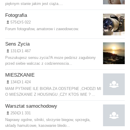
pięknym stanie jakim jest ciąża....
Fotografia
575
5 022
Forum fotografow, amatorow i zawodowcow.
Sens Zycia
131
1 467
Poszukujesz sensu zycia?A moze pedzisz zagubiony
przed siebie walczac z codziennoscia...
MIESZKANIE
134
1 424
MAM PYTANIE ILE BIORA ZA ODSTEPNE ,CHODZI MI
O MIESZKANIE Z HOUSINGU ,CZY KTOS WIE ? ...
Warsztat samochodowy
250
1 331
Naprawy ogolne, silniki, skrzynie biegow, sprzegla,
uklady hamulcowe, kasowanie bledo...