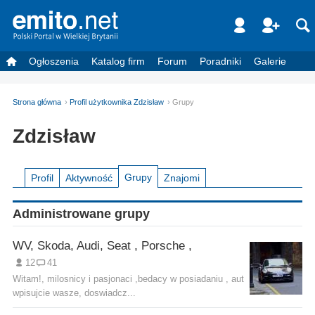
Ogłoszenia
Katalog firm
Forum
Poradniki
Galerie
Strona główna
Profil użytkownika Zdzisław
Grupy
Zdzisław
Grupy
Profil
Aktywność
Znajomi
Administrowane grupy
WV, Skoda, Audi, Seat , Porsche ,
12
41
Witam!, milosnicy i pasjonaci ,bedacy w posiadaniu , aut
wpisujcie wasze, doswiadcz...