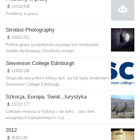
110
438
Problemy w pracy
Strobist Photography
149
251
Polska grupa sympatykow używających kreatywnie
światła błyskowego (Strobists) innego...
Stevenson College Edinburgh
118
190
Grupa dla wszystkich którzy byli, są lub będą studentami
Stevenson College Edinburgh....
Szkocja, Europa, Swiat...turystyka
137
177
Ciekawe miejsca w Szkocji i nie tylko... bez ofert
uslugowych,transportowych i.t.p. ...
2012
35
149