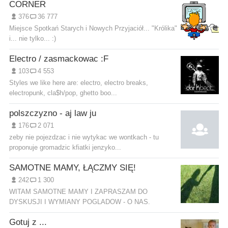
CORNER
376
36 777
Miejsce Spotkań Starych i Nowych Przyjaciół... "Królika"
i... nie tylko... :)
Electro / zasmackowac :F
103
4 553
Styles we like here are: electro, electro breaks,
electropunk, cla$h/pop, ghetto boo...
polszczyzno - aj law ju
176
2 071
zeby nie pojezdzac i nie wytykac we wontkach - tu
proponuje gromadzic kfiatki jenzyko...
SAMOTNE MAMY, ŁĄCZMY SIĘ!
242
1 300
WITAM SAMOTNE MAMY I ZAPRASZAM DO
DYSKUSJI I WYMIANY POGLADOW - O NAS.
Gotuj z ...