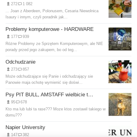
272
1 082
... Joan z Aberdeen, Polonusem, Cesaria Niewolnica
Isaury i innym, czyli poradnik jak...
Problemy komputerowe - HARDWARE
177
939
Różne Problemy ze Sprzętem Komputerowym, ale NIE
porady przed jego zakupem, bo od teg...
Odchudzanie
273
857
Może odchudzające się Panie i odchudzający sie
Panowie maja ochotę wymienić się doświ...
Psy PIT BULL, AMSTAFF wielbicie tych ras;-)
95
678
Kto ma lub lubi ta rase??? Moze ktos zostawil takiego w
domu???
Napier University
147
382