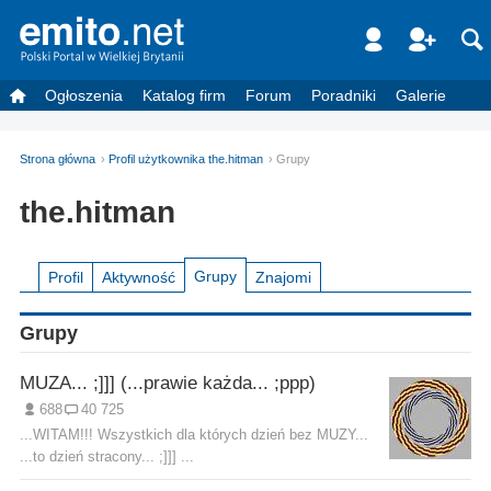
Ogłoszenia
Katalog firm
Forum
Poradniki
Galerie
Strona główna
Profil użytkownika the.hitman
Grupy
the.hitman
Grupy
Profil
Aktywność
Znajomi
Grupy
MUZA... ;]]] (...prawie każda... ;ppp)
688
40 725
...WITAM!!! Wszystkich dla których dzień bez MUZY...
...to dzień stracony... ;]]] ...