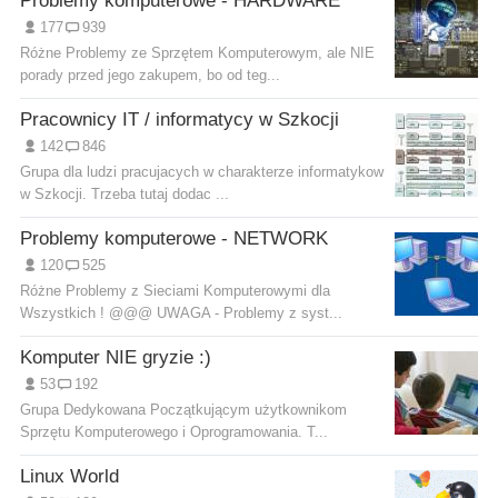
Problemy komputerowe - HARDWARE
177
939
Różne Problemy ze Sprzętem Komputerowym, ale NIE
porady przed jego zakupem, bo od teg...
Pracownicy IT / informatycy w Szkocji
142
846
Grupa dla ludzi pracujacych w charakterze informatykow
w Szkocji. Trzeba tutaj dodac ...
Problemy komputerowe - NETWORK
120
525
Różne Problemy z Sieciami Komputerowymi dla
Wszystkich ! @@@ UWAGA - Problemy z syst...
Komputer NIE gryzie :)
53
192
Grupa Dedykowana Początkującym użytkownikom
Sprzętu Komputerowego i Oprogramowania. T...
Linux World