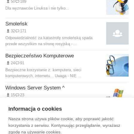
50
189
Dla wyznawców Linuksa i nie tylko...
Smoleńsk
32
171
Odpowiedzialność za katastrofę smoleńską spada
przede wszystkim na stronę rosyjską - ...
Bezpieczeństwo Komputerowe
24
91
Bezpieczne korzystanie z: komputera, sieci
komputerowych, internetu... Uwaga - NIE ...
Windows Server System ^
15
23
Grupa Prywatna dla Zaawansowanych ! @ Rozwiązania
techniczne, problemy, sztuczki i ...
Informacja o cookies
Nasza strona używa plików cookie, aby poprawić jakość
Wytyczne dla społeczności
Regulamin
Prywatność
korzystania z serwisu. Kontynuując przeglądanie, wyrażasz
zgodę na używanie cookies.
Reklama
Kontakt
Information in English