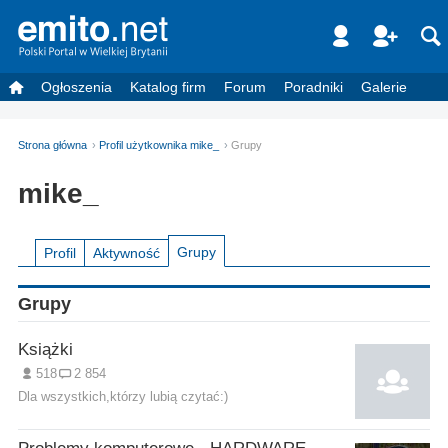
Ogłoszenia
Katalog firm
Forum
Poradniki
Galerie
Strona główna
Profil użytkownika mike_
Grupy
mike_
Grupy
Profil
Aktywność
Grupy
Książki
518
2 854
Dla wszystkich,którzy lubią czytać:)