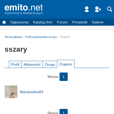
Ogłoszenia
Katalog firm
Forum
Poradniki
Galerie
Strona główna
Profil użytkownika sszary
Znajomi
sszary
Znajomi
Profil
Aktywność
Grupy
Strona
1
Mandziolina83
Strona
1