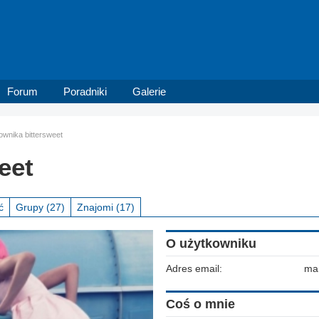
Forum
Poradniki
Galerie
kownika bittersweet
eet
ć
Grupy
(27)
Znajomi
(17)
O użytkowniku
Adres email:
ma
Coś o mnie