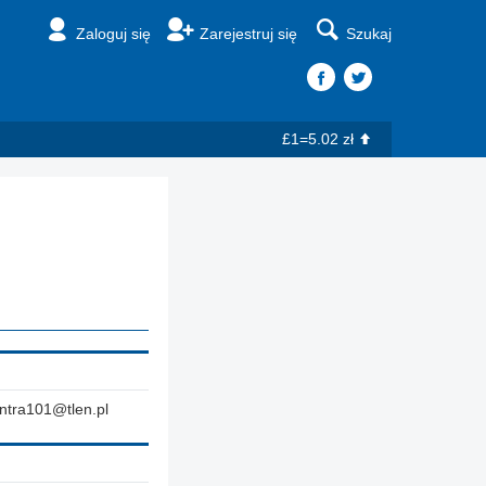
Zaloguj się
Zarejestruj się
Szukaj
£1=5.02 zł
ntra101@tlen.pl