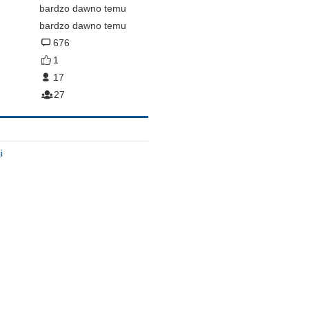
bardzo dawno temu
bardzo dawno temu
676
1
17
27
i