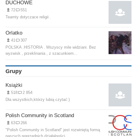
DUCHOWE
72
551
Teamty dotyczace religii .
Orlatko
41
307
POLSKA .HISTORIA . Wszyscy mile widziani. Bez
wyzwisk , przeklinania , z szacunkiem...
Grupy
Książki
518
2 854
Dla wszystkich,którzy lubią czytać:)
Polish Community in Scotland
63
266
"Polish Community in Scotland" jest rozwiniętą formą
naszych poprzednich działalności...