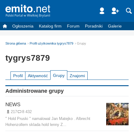
Ogłoszenia
Katalog firm
Forum
Poradniki
Galerie
Strona główna
Profil użytkownika tygrys7879
Grupy
tygrys7879
Grupy
Profil
Aktywność
Znajomi
Administrowane grupy
NEWS
217
8 432
" Hold Pruski " namalowal Jan Matejko . Albrecht
Hohenzollern sklada hold lenny Z...