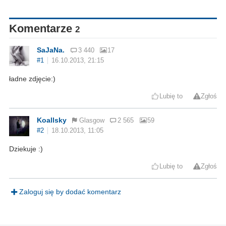
Komentarze
2
SaJaNa.
3 440
17
#1
16.10.2013, 21:15
ładne zdjęcie:)
Lubię to
Zgłoś
Koallsky
Glasgow
2 565
59
#2
18.10.2013, 11:05
Dziekuje :)
Lubię to
Zgłoś
Zaloguj się by dodać komentarz