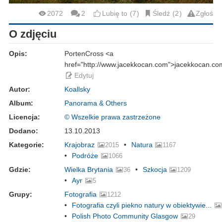
2072
2
Lubię to
7
Śledź
2
Zgłoś
O zdjęciu
Opis:
PortenCross <a
href="http://www.jacekkocan.com">jacekkocan.co
Edytuj
Autor:
Koallsky
Album:
Panorama & Others
Licencja:
© Wszelkie prawa zastrzeżone
Dodano:
13.10.2013
Kategorie:
Krajobraz
Natura
2015
1167
Podróże
1066
Gdzie:
Wielka Brytania
Szkocja
36
1209
Ayr
5
Grupy:
Fotografia
1212
Fotografia czyli piekno natury w obiektywie...
Polish Photo Community Glasgow
29