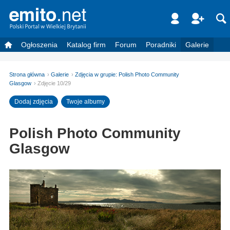
Ogłoszenia
Katalog firm
Forum
Poradniki
Galerie
Strona główna
Galerie
Zdjęcia w grupie: Polish Photo Community
Glasgow
Zdjęcie 10/29
Dodaj zdjęcia
Twoje albumy
Polish Photo Community
Glasgow