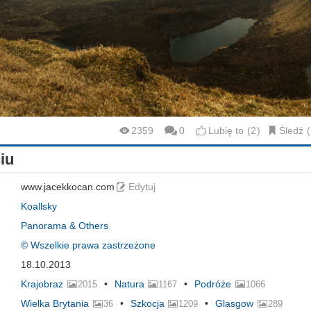
2359
0
Lubię to
2
Śledź
iu
www.jacekkocan.com
Edytuj
Koallsky
Panorama & Others
© Wszelkie prawa zastrzeżone
18.10.2013
Krajobraz
Natura
Podróże
2015
1167
1066
Wielka Brytania
Szkocja
Glasgow
36
1209
289