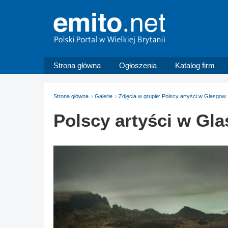
Strona główna
Ogłoszenia
Katalog firm
Strona główna
Galerie
Zdjęcia w grupie: Polscy artyści w Glasgow
Polscy artyści w Gl