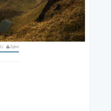
1
Zgłoś