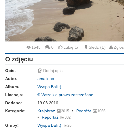
1545
0
Lubię to
Śledź
1
Zgłoś
O zdjęciu
Opis:
Dodaj opis
Autor:
amaliooo
Album:
Wyspa Bali :)
Licencja:
© Wszelkie prawa zastrzeżone
Dodano:
19.03.2016
Kategorie:
Krajobraz
Podróże
2015
1066
Reportaż
382
Grupy:
Wyspa Bali :)
25