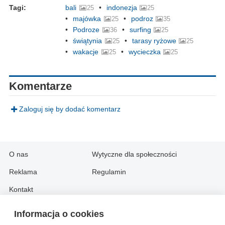
Tagi:
bali
indonezja
25
25
majówka
podroz
25
35
Podroze
surfing
36
25
świątynia
tarasy ryżowe
25
25
wakacje
wycieczka
25
25
Komentarze
Zaloguj się by dodać komentarz
O nas
Wytyczne dla społeczności
Reklama
Regulamin
Kontakt
Informacja o cookies
Information in English: