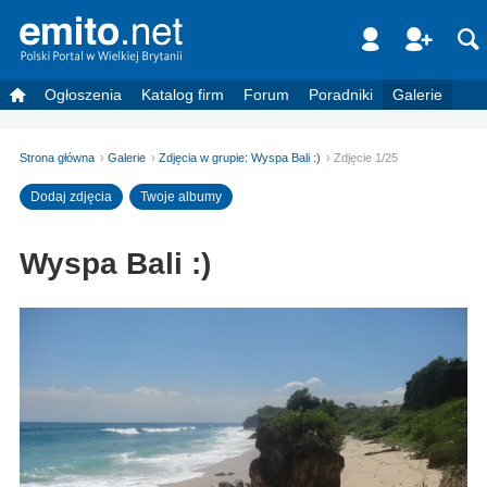
Ogłoszenia
Katalog firm
Forum
Poradniki
Galerie
Strona główna
Galerie
Zdjęcia w grupie: Wyspa Bali :)
Zdjęcie 1/25
Dodaj zdjęcia
Twoje albumy
Wyspa Bali :)