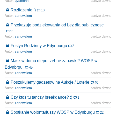
Autor:
dysmonn
bardzo dawno
Rozliczenie :)
18
Autor:
zartowalem
bardzo dawno
Przekazuje podziekowania od Lez dla publicznosci
11
Autor:
zartowalem
bardzo dawno
Festyn Rodzinny w Edynburgu
2
Autor:
zartowalem
bardzo dawno
Masz w domu niepotrzebne zabawki? WOSP w
Edynbrgu.
45
Autor:
zartowalem
bardzo dawno
Poszukujemy gadzetow na Aukcje / Loterie
40
Autor:
zartowalem
bardzo dawno
Czy ktos tu tanczy breakdance? ;)
1
Autor:
zartowalem
bardzo dawno
Spotkanie wolontariuszy WOSP w Edynburgu
22