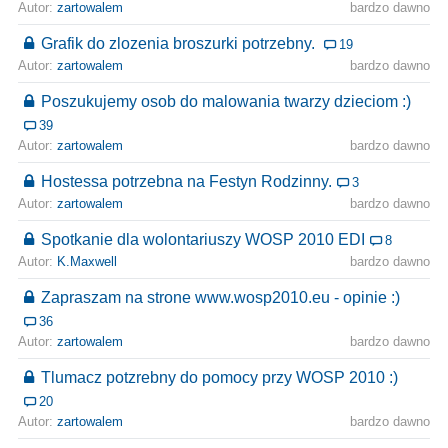
Autor:
zartowalem
bardzo dawno
Grafik do zlozenia broszurki potrzebny.
19
Autor:
zartowalem
bardzo dawno
Poszukujemy osob do malowania twarzy dzieciom :)
39
Autor:
zartowalem
bardzo dawno
Hostessa potrzebna na Festyn Rodzinny.
3
Autor:
zartowalem
bardzo dawno
Spotkanie dla wolontariuszy WOSP 2010 EDI
8
Autor:
K.Maxwell
bardzo dawno
Zapraszam na strone www.wosp2010.eu - opinie :)
36
Autor:
zartowalem
bardzo dawno
Tlumacz potzrebny do pomocy przy WOSP 2010 :)
20
Autor:
zartowalem
bardzo dawno