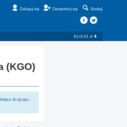
Zaloguj się
Zarejestruj się
Szukaj
£1=5.01 zł
a (KGO)
dołącz do grupy
i