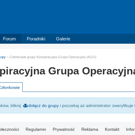
Forum
Poradniki
Galerie
rupy
Członkowie grupy Konspiracyjna Grupa Operacyjna (KGO)
piracyjna Grupa Operacyjn
Członkowie
ków, kliknij
dołącz do grupy
i poczekaj aż administrator zweryfikuje 
ołeczności
Regulamin
Prywatność
Reklama
Kontakt
Info