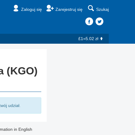
Zaloguj się
Zarejestruj się
Szukaj
£1=5.02 zł
a (KGO)
twój udział.
rmation in English