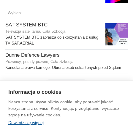
, Wybierz
SAT SYSTEM BTC
Telewizja satelitarna, Cała Szkocja
SAT SYSTEM BTC zaprasza do skorzystania z usług
TV SAT,AERIAL
Dunne Defence Lawyers
Prawnicy, porady prawne, Cała Szkocja
Kancelaria prawa karnego. Obrona osób oskarżonych przed Sądem
Pokaż więcej firm
Informacja o cookies
Nasza strona używa plików cookie, aby poprawić jakość
Wytyczne dla społeczności
Regulamin
Prywatność
korzystania z serwisu. Kontynuując przeglądanie, wyrażasz
zgodę na używanie cookies.
Reklama
Kontakt
Information in English
Dowiedz się więcej
© 2004-2026 Emito.net