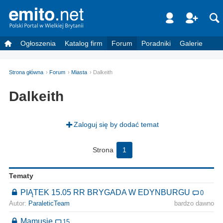
Ogłoszenia
Katalog firm
Forum
Poradniki
Galerie
Strona główna
Forum
Miasta
Dalkeith
Dalkeith
Zaloguj się by dodać temat
Strona
1
Tematy
PIĄTEK 15.05 RR BRYGADA W EDYNBURGU
0
Autor:
ParaleticTeam
bardzo dawno
Mamusie
15