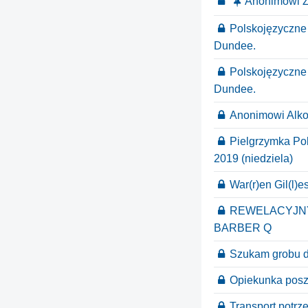
Anonimowi Ż
Polskojęzyczne
Dundee.
Polskojęzyczne
Dundee.
Anonimowi Alko
Pielgrzymka Pol
2019 (niedziela)
War(r)en Gil(l)e
REWELACYJNY 
BARBER Q
Szukam grobu d
Opiekunka pos
Transport potrz