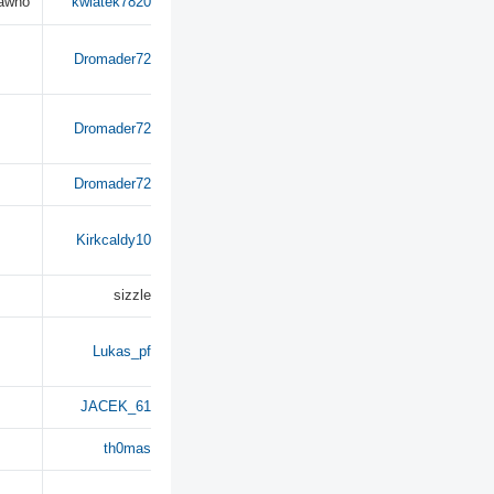
dawno
kwiatek7820
Dromader72
Dromader72
Dromader72
Kirkcaldy10
sizzle
Lukas_pf
JACEK_61
th0mas