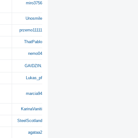
miro3756
Unosmile
przemo11111
ThatPablo
nemo04
GAIDZIN.
Lukas_pf
marcia94
KarinaVaniti
SteelScotland
agataa2