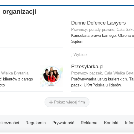
i organizacji
Dunne Defence Lawyers
Prawnicy, porady prawne, Cała Szk
Kancelaria prawa karnego. Obrona 
Sądem
, Wybierz
Przesyłarka.pl
 Wielka Brytania
Przewozy paczek, Cała Wielka Bryt
 klientów z całego
Porównywarka usług kurierskich. Ta
pto
paczki UK⇆Polska u liderów.
Pokaż więcej firm
ołeczności
Regulamin
Prywatność
Reklama
Kontakt
Info