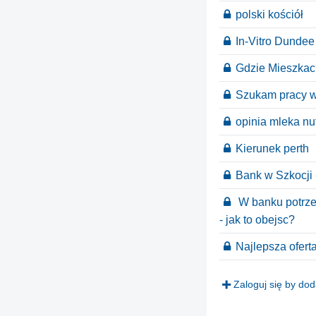
polski kościół
In-Vitro Dundee
Gdzie Mieszkac
Szukam pracy 
opinia mleka nu
Kierunek perth
Bank w Szkocji 
W banku potrze
- jak to obejsc?
Najlepsza ofert
Zaloguj się by do