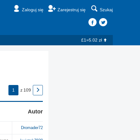
Zaloguj się
Zarejestruj się
Szukaj
£1=5.02 zł
1
z
109
Autor
Dromader72