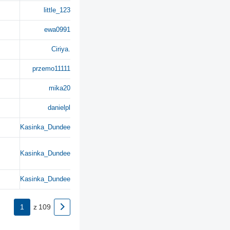
little_123
ewa0991
Ciriya.
przemo11111
mika20
danielpl
Kasinka_Dundee
Kasinka_Dundee
Kasinka_Dundee
1
z
109