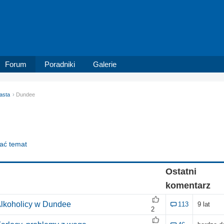
Forum
Poradniki
Galerie
asta
Dundee
dać temat
Ostatni
komentarz
lkoholicy w Dundee
113
9 lat
2