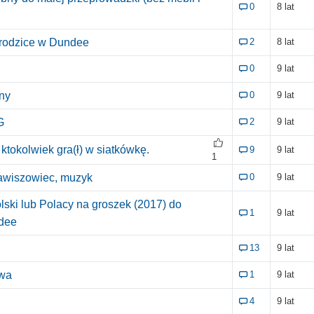
0
8 lat
 rodzice w Dundee
2
8 lat
0
9 lat
ny
0
9 lat
G
2
9 lat
ktokolwiek gra(ł) w siatkówkę.
9
9 lat
1
awiszowiec, muzyk
0
9 lat
olski lub Polacy na groszek (2017) do
1
9 lat
dee
13
9 lat
owa
1
9 lat
4
9 lat