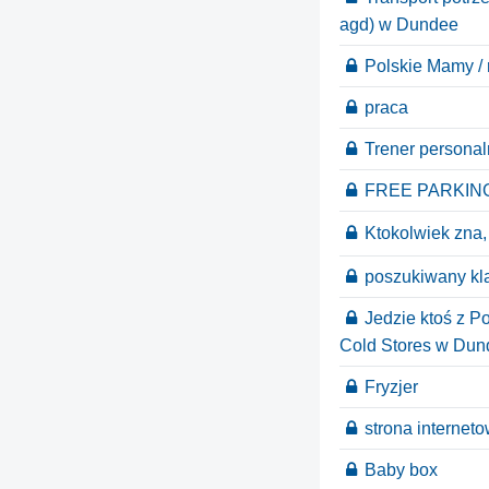
agd) w Dundee
Polskie Mamy /
praca
Trener personal
FREE PARKIN
Ktokolwiek zna, 
poszukiwany kl
Jedzie ktoś z P
Cold Stores w Dun
Fryzjer
strona internet
Baby box