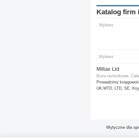
Katalog firm 
, Wybierz
, Wybierz
Miltax Ltd
Biura rachunkowe, Cała
Prowadzimy księgowość
UK.MTD, LTD, SE, Kry
Wytyczne dla sp