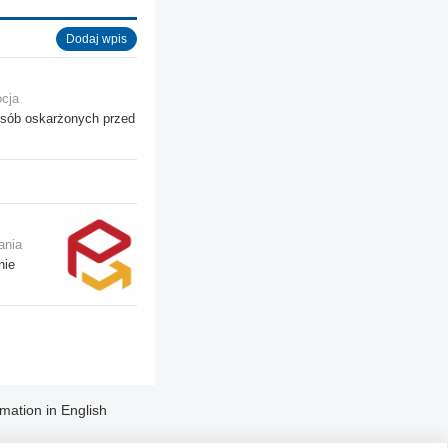
Dodaj wpis
ocja
osób oskarżonych przed
ania
nie
rmation in English