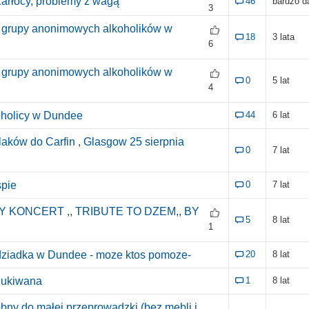
arłocy, problemy z wagą
46
bardzo 
3
 grupy anonimowych alkoholików w
18
3 lata
6
 grupy anonimowych alkoholików w
0
5 lat
4
holicy w Dundee
44
6 lat
aków do Carfin , Glasgow 25 sierpnia
0
7 lat
spie
0
7 lat
KONCERT ,, TRIBUTE TO DZEM,, BY
5
8 lat
1
ziadka w Dundee - moze ktos pomoze-
20
8 lat
zukiwana
1
8 lat
ebny do małej przeprowadzki (bez mebli i