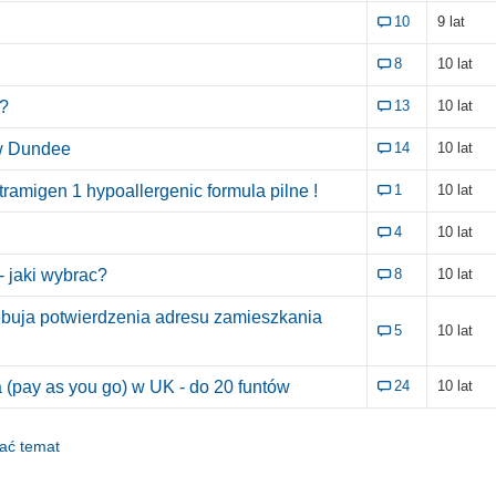
10
9 lat
8
10 lat
?
13
10 lat
w Dundee
14
10 lat
tramigen 1 hypoallergenic formula pilne !
1
10 lat
4
10 lat
- jaki wybrac?
8
10 lat
buja potwierdzenia adresu zamieszkania
5
10 lat
a (pay as you go) w UK - do 20 funtów
24
10 lat
dać temat