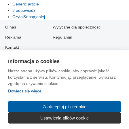
Generic article
3 odpowiedzi
Czytaj&nbsp;dalej
O nas
Wytyczne dla społeczności
Reklama
Regulamin
Kontakt
Informacja o cookies
Information in English:
Nasza strona używa plików cookie, aby poprawić jakość
About
Contact
korzystania z serwisu. Kontynuując przeglądanie, wyrażasz
Advertise
zgodę na używanie cookies.
Dowiedz się więcej
© 2004-2026 Emito.net
Zaakceptuj pliki cookie
Ustawienia plików cookie