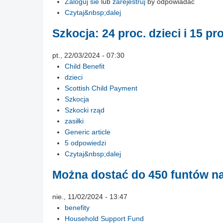
Zaloguj sie
lub
zarejestruj
by odpowiadac
Czytaj&nbsp;dalej
Szkocja: 24 proc. dzieci i 15 p
pt., 22/03/2024 - 07:30
Child Benefit
dzieci
Scottish Child Payment
Szkocja
Szkocki rząd
zasiłki
Generic article
5 odpowiedzi
Czytaj&nbsp;dalej
Można dostać do 450 funtów na
nie., 11/02/2024 - 13:47
benefity
Household Support Fund