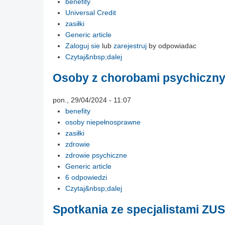
benefity
Universal Credit
zasiłki
Generic article
Zaloguj sie
lub
zarejestruj
by odpowiadac
Czytaj&nbsp;dalej
Osoby z chorobami psychicznym
pon., 29/04/2024 - 11:07
benefity
osoby niepełnosprawne
zasiłki
zdrowie
zdrowie psychiczne
Generic article
6 odpowiedzi
Czytaj&nbsp;dalej
Spotkania ze specjalistami ZUS