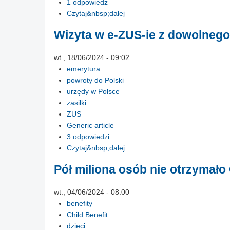
1 odpowiedz
Czytaj&nbsp;dalej
Wizyta w e-ZUS-ie z dowolnego
wt., 18/06/2024 - 09:02
emerytura
powroty do Polski
urzędy w Polsce
zasiłki
ZUS
Generic article
3 odpowiedzi
Czytaj&nbsp;dalej
Pół miliona osób nie otrzymało
wt., 04/06/2024 - 08:00
benefity
Child Benefit
dzieci