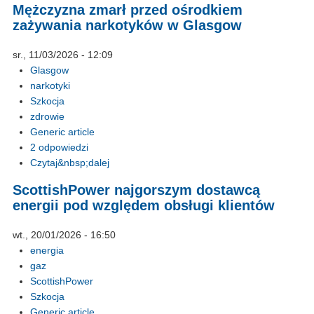
Mężczyzna zmarł przed ośrodkiem
zażywania narkotyków w Glasgow
sr., 11/03/2026 - 12:09
Glasgow
narkotyki
Szkocja
zdrowie
Generic article
2 odpowiedzi
Czytaj&nbsp;dalej
ScottishPower najgorszym dostawcą
energii pod względem obsługi klientów
wt., 20/01/2026 - 16:50
energia
gaz
ScottishPower
Szkocja
Generic article