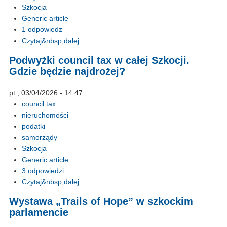
Szkocja
Generic article
1 odpowiedz
Czytaj&nbsp;dalej
Podwyżki council tax w całej Szkocji.
Gdzie będzie najdrożej?
pt., 03/04/2026 - 14:47
council tax
nieruchomości
podatki
samorządy
Szkocja
Generic article
3 odpowiedzi
Czytaj&nbsp;dalej
Wystawa „Trails of Hope” w szkockim
parlamencie