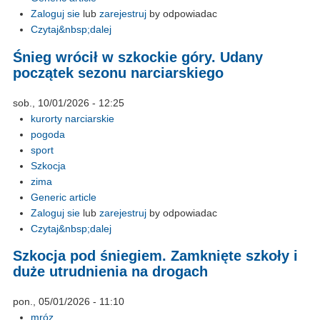
Zaloguj sie
lub
zarejestruj
by odpowiadac
Czytaj&nbsp;dalej
Śnieg wrócił w szkockie góry. Udany
początek sezonu narciarskiego
sob., 10/01/2026 - 12:25
kurorty narciarskie
pogoda
sport
Szkocja
zima
Generic article
Zaloguj sie
lub
zarejestruj
by odpowiadac
Czytaj&nbsp;dalej
Szkocja pod śniegiem. Zamknięte szkoły i
duże utrudnienia na drogach
pon., 05/01/2026 - 11:10
mróz