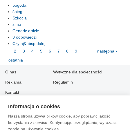
pogoda
śnieg
Szkocja
zima
Generic article
3 odpowiedzi
Czytaj&nbsp;dalej
1
2
3
4
5
6
7
8
9
…
następna ›
ostatnia »
O nas
Wytyczne dla społeczności
Reklama
Regulamin
Kontakt
Informacja o cookies
Information in English:
Nasza strona używa plików cookie, aby poprawić jakość
About
Contact
korzystania z serwisu. Kontynuując przeglądanie, wyrażasz
Advertise
zgodę na używanie cookies.