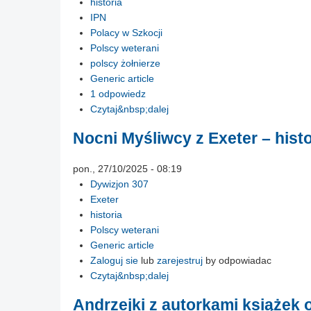
historia
IPN
Polacy w Szkocji
Polscy weterani
polscy żołnierze
Generic article
1 odpowiedz
Czytaj&nbsp;dalej
Nocni Myśliwcy z Exeter – hist
pon., 27/10/2025 - 08:19
Dywizjon 307
Exeter
historia
Polscy weterani
Generic article
Zaloguj sie
lub
zarejestruj
by odpowiadac
Czytaj&nbsp;dalej
Andrzejki z autorkami książek o 