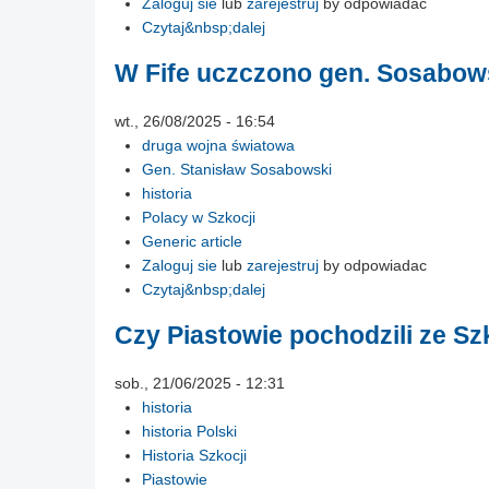
Zaloguj sie
lub
zarejestruj
by odpowiadac
Czytaj&nbsp;dalej
W Fife uczczono gen. Sosabow
wt., 26/08/2025 - 16:54
druga wojna światowa
Gen. Stanisław Sosabowski
historia
Polacy w Szkocji
Generic article
Zaloguj sie
lub
zarejestruj
by odpowiadac
Czytaj&nbsp;dalej
Czy Piastowie pochodzili ze Sz
sob., 21/06/2025 - 12:31
historia
historia Polski
Historia Szkocji
Piastowie