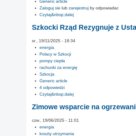
Generic article
Zaloguj sie
lub
zarejestruj
by odpowiadac
Czytaj&nbsp;dalej
Szkocki Rząd Rezygnuje z Ust
sr., 19/11/2025 - 18:34
energia
Polacy w Szkocji
pompy ciepła
rachunki za energię
Szkocja
Generic article
4 odpowiedzi
Czytaj&nbsp;dalej
Zimowe wsparcie na ogrzewanie
czw., 19/06/2025 - 11:01
energia
koszty utrzymania