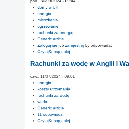
pon., 30/09/2024 - 09:44
domy w UK
energia
mieszkania
ogrzewanie
rachunki za energię
Generic article
Zaloguj sie
lub
zarejestruj
by odpowiadac
Czytaj&nbsp;dalej
Rachunki za wodę w Anglii i Wa
czw., 11/07/2024 - 09:01
energia
koszty utrzymania
rachunki za wodę
woda
Generic article
11 odpowiedzi
Czytaj&nbsp;dalej