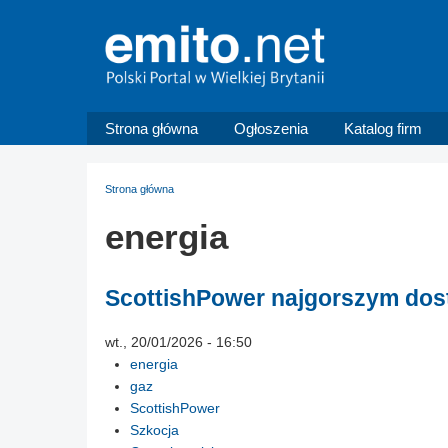
Strona główna
Ogłoszenia
Katalog firm
Strona główna
energia
ScottishPower najgorszym dost
wt., 20/01/2026 - 16:50
energia
gaz
ScottishPower
Szkocja