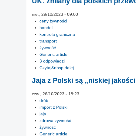
UK: zmiany dla polskich prze
nie., 29/10/2023 - 09:00
ceny żywności
handel
kontrola graniczna
transport
żywność
Generic article
3 odpowiedzi
Czytaj&nbsp;dalej
Jaja z Polski są „niskiej jakośc
czw., 26/10/2023 - 18:23
drób
import z Polski
jaja
zdrowa żywność
żywność
Generic article