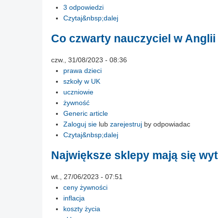
3 odpowiedzi
Czytaj&nbsp;dalej
Co czwarty nauczyciel w Angli
czw., 31/08/2023 - 08:36
prawa dzieci
szkoły w UK
uczniowie
żywność
Generic article
Zaloguj sie
lub
zarejestruj
by odpowiadac
Czytaj&nbsp;dalej
Największe sklepy mają się wy
wt., 27/06/2023 - 07:51
ceny żywności
inflacja
koszty życia