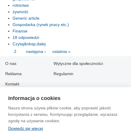
rolnictwo
żywność
Generic article
Gospodarka (rynek pracy etc.)
Finanse
18 odpowiedzi
Czytaj&nbsp;dalej
1
2
następna ›
ostatnia »
O nas
Wytyczne dla społeczności
Reklama
Regulamin
Kontakt
Informacja o cookies
Information in English:
Nasza strona używa plików cookie, aby poprawić jakość
About
Contact
korzystania z serwisu. Kontynuując przeglądanie, wyrażasz
Advertise
zgodę na używanie cookies.
Dowiedz się więcej