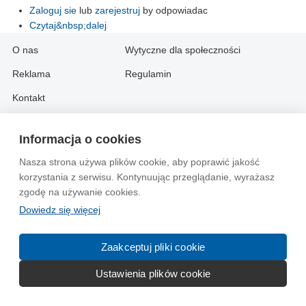
Zaloguj sie
lub
zarejestruj
by odpowiadac
Czytaj&nbsp;dalej
O nas
Wytyczne dla społeczności
Reklama
Regulamin
Kontakt
Information in English:
Informacja o cookies
About
Contact
Nasza strona używa plików cookie, aby poprawić jakość
korzystania z serwisu. Kontynuując przeglądanie, wyrażasz
Advertise
zgodę na używanie cookies.
Dowiedz się więcej
© 2004-2026 Emito.net
Zaakceptuj pliki cookie
Ustawienia plików cookie