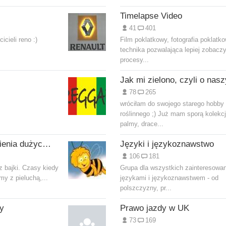
Timelapse Video
41
401
cieli reno :)
Film poklatkowy, fotografia poklatk
technika pozwalająca lepiej zobacz
procesy...
78
265
.
wróciłam do swojego starego hobby
roślinnego ;) Już mam sporą kolekcj
palmy, drace...
Bajeczne wspomnienia dużych ludzi.
Języki i językoznawstwo
106
181
az bajki. Czasy kiedy
Grupa dla wszystkich zainteresowa
my z pieluchą,...
językami i językoznawstwem - od
polszczyzny, pr...
y
Prawo jazdy w UK
73
169