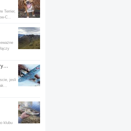
e Terrier,
ow-C...
Nieważne
 łączy
Fotografia czyli piekno natury w obiektywie...
scie, jesli
ak...
go klubu