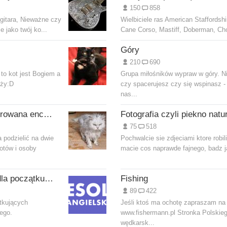
150
858
i gitara, Nieważne czy
Wielbiciele ras American Staffordshir
 jako twój ko...
Cane Corso, Mastiff, Doberman, Ch
Góry
210
690
to kot jest Bogiem a
Grupa miłośników wypraw w góry. 
uży:D
czy spacerujesz czy się wspinasz -
nas...
leksyKOT lub ilustrowana encyKOTpedia
75
518
 podzielić na dwie
Pochwalcie sie zdjeciami ktore robili
kotów i osoby
macie cos naprawde fajnego, badz j
ESOL - angielski dla początkujących
Fishing
89
422
ątkujących
Jeśli ktoś ma ochotę zapraszam na
ego.
www.fishermann.pl Stronka Polskie
wędkarsk...