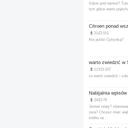
Gdzie pod namiot? Tuta
tym gdzie warto pojecha
Citroen ponad wsz
31
151
Kto jeździ Cytrynką?
warto zwiedzić w 
113
107
co warto zwiedzić i zo
Nabijalnia wpisów
24
78
Jesteś nowy? zbanowa
zera? Chcesz mieć wię
trollito.ne...