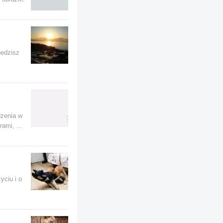
pedzisz
dzenia w
ami, ...
yciu i o