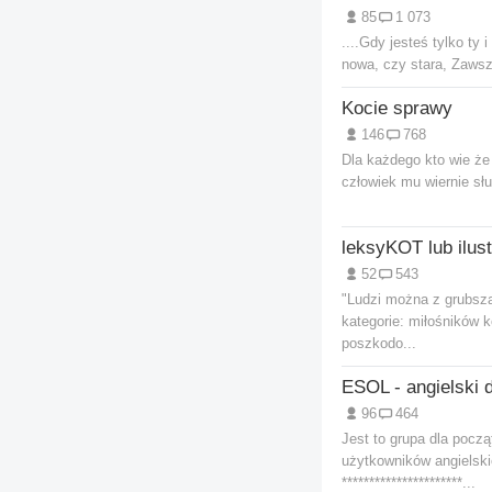
85
1 073
....Gdy jesteś tylko ty 
nowa, czy stara, Zawsze
Kocie sprawy
146
768
Dla każdego kto wie że 
człowiek mu wiernie sł
52
543
"Ludzi można z grubsza
kategorie: miłośników 
poszkodo...
96
464
Jest to grupa dla pocz
użytkowników angielski
**********************...