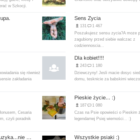
erać w Szkocji.
rupa.
Sens Zycia
131
1 467
.
Poszukujesz sensu zycia?A moze 
zagubiony przed siebie walczac z
codziennoscia...
Dla kobiet!!!!
243
1 180
owiadania się również
Dziewczyny! Jesli macie dosyc sie
ensie zakładania
domu, tesknicie za babskimi wieczor
Pieskie życie... :)
187
1 080
olonusem, Cesaria
Czas na Psie opowieści o Pieskim ż
ym, czyli poradnik
legendarnej Psiej wierności... :)
Nasza ulubiona muzyka...nie tylko gitarowa :)
Wszystkie psiaki :)