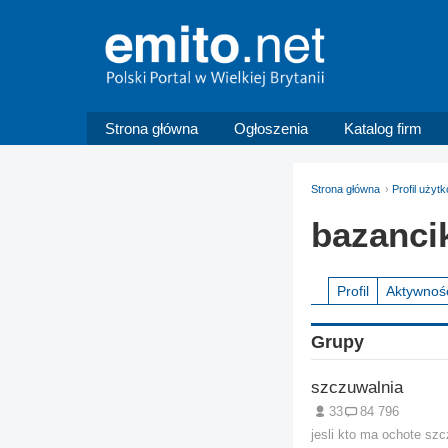
Strona główna
Ogłoszenia
Katalog firm
Strona główna
Profil użyt
bazanci
Profil
Aktywnoś
Grupy
szczuwalnia
33
84 796
jesli kto ma ochote sz