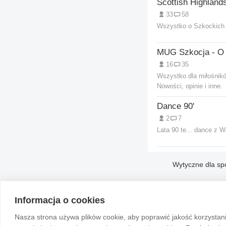
Scottish Highland
33
58
Wszystko o Szkockich 
16
35
Wszystko dla miłośnik
Nowości, opinie i inne.
Dance 90'
2
7
Lata 90 te... dance z W
Wytyczne dla sp
Informacja o cookies
Nasza strona używa plików cookie, aby poprawić jakość korzystan