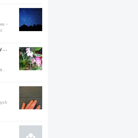
owa −
yć
Jak mi zielono, czyli o naszych roslinkach doniczkowych
ę ,
nych