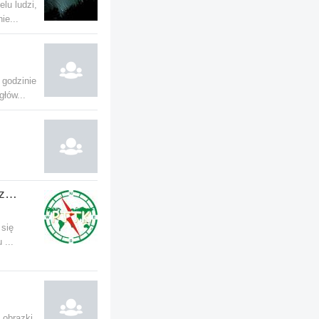
lu ludzi,
ie...
 godzinie
głów...
PTTK - Przypadkowe Towarzystwo Turystyczno-Krajoznawcze
 się
 ...
 obrazki.