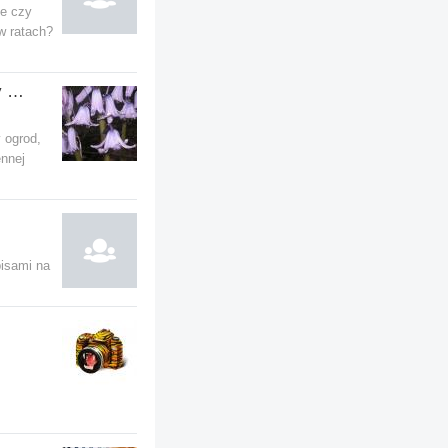
ie czy
w ratach?
Ogrodnictwo, czyli rozmowy o kwiatach i krzewach
 ogrod,
ennej
isami na