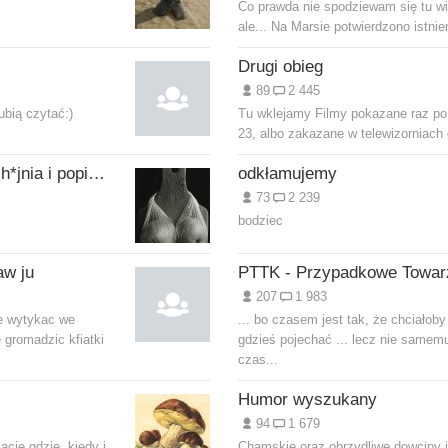
Co prawda nie spodziewam się tu wie
ale... Na Marsie potwierdzono istnien
Drugi obieg
89
2 445
ubią czytać:)
Tu wklejamy Filmy pokazane raz po
23, albo zakazane w telewizorniach 
Grupa- ogolnie z ch*jnia i popierdulnia;
odkłamujemy
73
2 239
bodziec
aw ju
207
1 983
ie wytykac we
... bo czasem jest tak, że chciałoby
 gromadzic kfiatki
gdzieś pojechać ... lecz nie samemu
czas...
Humor wyszukany
94
1 679
ację gdzie, kiedy i
Chamskie oraz obrzydliwe dowcipy i