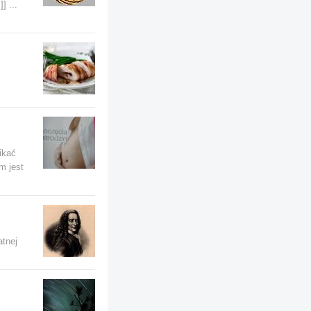
] ...
ikać
m jest
atnej