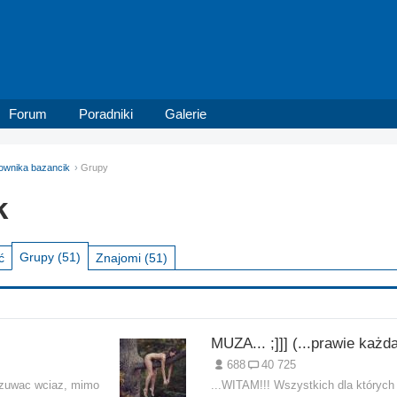
Forum
Poradniki
Galerie
kownika bazancik
Grupy
k
Grupy
(51)
ć
Znajomi
(51)
688
40 725
czuwac wciaz, mimo
...WITAM!!! Wszystkich dla których