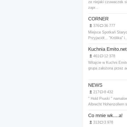
ze niejaki czuwaczek si
zapr...
CORNER
376
36 777
Miejsce Spotkań Stary
Przyjaciół... "Królika" i..
Kuchnia Emito.net
461
12 378
Witajcie w Kuchni Emito
grupa założona przez ad
NEWS
217
8 432
" Hold Pruski " namalo
Albrecht Hohenzollern s
Co mnie wk....a!
313
3 978