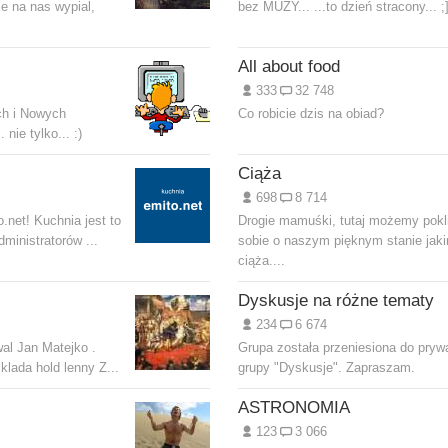
e na nas wypial,
bez MUZY... ...to dzień stracony... ;]]
All about food
333
32 748
ch i Nowych
Co robicie dzis na obiad?
. nie tylko... :)
Ciąża
698
8 714
.net! Kuchnia jest to
Drogie mamuśki, tutaj możemy pokl
ministratorów ...
sobie o naszym pięknym stanie jaki
ciąża....
Dyskusje na różne tematy
234
6 674
wal Jan Matejko .
Grupa została przeniesiona do pryw
klada hold lenny Z...
grupy "Dyskusje". Zapraszam.
ASTRONOMIA
123
3 066