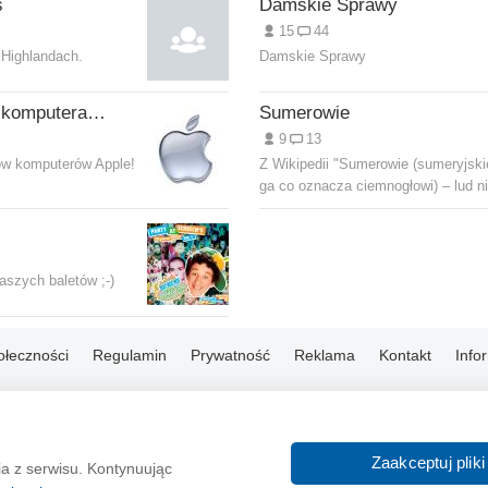
s
Damskie Sprawy
15
44
Highlandach.
Damskie Sprawy
MUG Szkocja - O komputerach Apple.
Sumerowie
9
13
ów komputerów Apple!
Z Wikipedii "Sumerowie (sumeryjski
ga co oznacza ciemnogłowi) – lud n
aszych baletów ;-)
ołeczności
Regulamin
Prywatność
Reklama
Kontakt
Info
© 2004-2026 Emito.net
Zaakceptuj pliki
ia z serwisu. Kontynuując