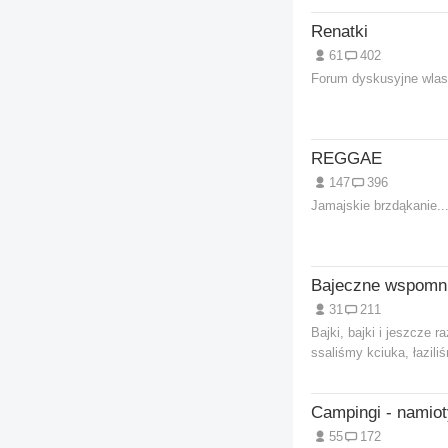
Renatki
61
402
Forum dyskusyjne wlasci
REGGAE
147
396
Jamajskie brzdąkanie..
31
211
Bajki, bajki i jeszcze r
ssaliśmy kciuka, łaziliś
Campingi - namiot
55
172