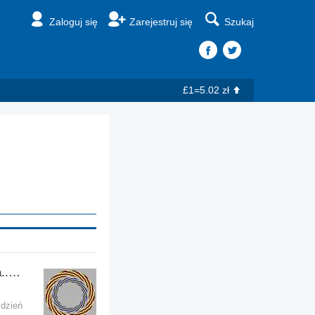
Zaloguj się
Zarejestruj się
Szukaj
£1=5.02 zł
MUZA... ;]]] (...prawie każda... ;ppp)
 dzień