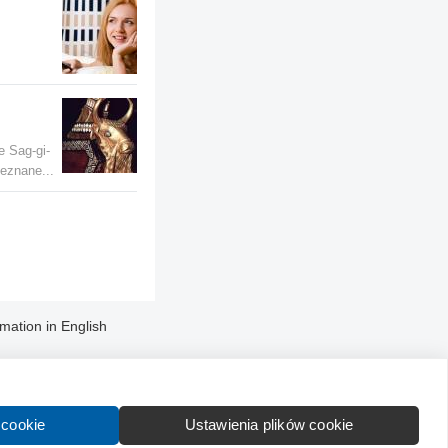
e Sag-gi-
ieznane...
rmation in English
 cookie
Ustawienia plików cookie