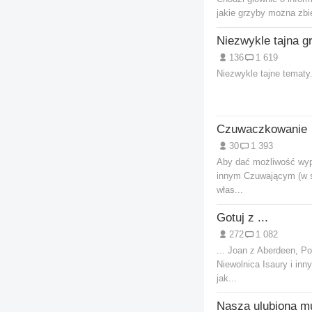
jakie grzyby można zbi
Niezwykle tajna g
136
1 619
Niezwykle tajne tematy
Czuwaczkowanie
30
1 393
Aby dać możliwość wyp
innym Czuwającym (w s
włas...
Gotuj z ...
272
1 082
... Joan z Aberdeen, P
Niewolnica Isaury i inn
jak...