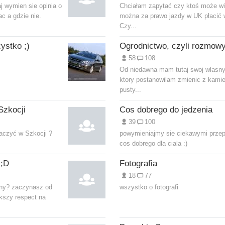
j wymien sie opinia o
Chciałam zapytać czy ktoś może w
c a gdzie nie.
można za prawo jazdy w UK płacić 
Czy...
ystko ;)
58
108
Od niedawna mam tutaj swoj wlasny
ktory postanowilam zmienic z kami
pusty...
Szkocji
Cos dobrego do jedzenia
39
100
baczyć w Szkocji ?
powymieniajmy sie ciekawymi przep
cos dobrego dla ciala :)
 ;D
Fotografia
18
77
ny? zaczynasz od
wszystko o fotografi
kszy respect na