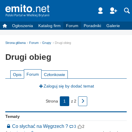
Ogłoszenia
Katalog firm
Forum
Poradniki
Galerie
Strona główna
Forum
Grupy
Drugi obieg
Drugi obieg
Forum
Opis
Członkowie
Zaloguj się by dodać temat
Strona
1
z
2
Tematy
Co słychać na Węgrzech ?
3
2