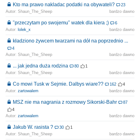
Kto ma prawo nakladac podatki na obywateli?
23
Autor: Shaun_The_Sheep
bardzo dawno
"przeczytam po swojemu" watek dla kiera ;)
6
Autor:
lolek_x
bardzo dawno
kładziono żywcem twarzami na dół na poprzednio ...
4
Autor: Shaun_The_Sheep
bardzo dawno
... jak jedna duża rodzina
80
1
Autor: Shaun_The_Sheep
bardzo dawno
Co mowi Tusk w Sejmie. Dalbys wiare??
162
4
Autor:
zartowalem
bardzo dawno
MSZ nie ma nagrania z rozmowy Sikorski-Bahr
87
4
Autor:
zartowalem
bardzo dawno
Jakub W. rasista ?
30
1
Autor: Shaun_The_Sheep
bardzo dawno