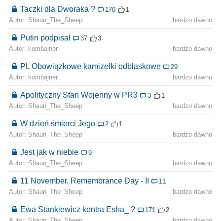
Taczki dla Dworaka ?
170
1
Autor: Shaun_The_Sheep
bardzo dawno
Putin podpisał
37
3
Autor: kombajner
bardzo dawno
PL Obowiązkowe kamizelki odblaskowe
29
Autor: kombajner
bardzo dawno
Apolityczny Stan Wojenny w PR3
3
1
Autor: Shaun_The_Sheep
bardzo dawno
W dzień śmierci Jego
2
1
Autor: Shaun_The_Sheep
bardzo dawno
Jest jak w niebie
9
Autor: Shaun_The_Sheep
bardzo dawno
11 November, Remembrance Day - II
11
Autor: Shaun_The_Sheep
bardzo dawno
Ewa Stankiewicz kontra Esha_ ?
171
2
Autor: Shaun_The_Sheep
bardzo dawno