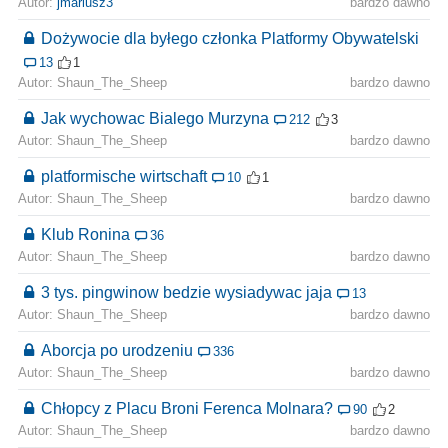
Autor:
jmariusz3
bardzo dawno
Dożywocie dla byłego członka Platformy Obywatelski
13
1
Autor: Shaun_The_Sheep
bardzo dawno
Jak wychowac Bialego Murzyna
212
3
Autor: Shaun_The_Sheep
bardzo dawno
platformische wirtschaft
10
1
Autor: Shaun_The_Sheep
bardzo dawno
Klub Ronina
36
Autor: Shaun_The_Sheep
bardzo dawno
3 tys. pingwinow bedzie wysiadywac jaja
13
Autor: Shaun_The_Sheep
bardzo dawno
Aborcja po urodzeniu
336
Autor: Shaun_The_Sheep
bardzo dawno
Chłopcy z Placu Broni Ferenca Molnara?
90
2
Autor: Shaun_The_Sheep
bardzo dawno