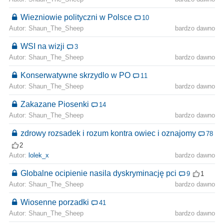
Wiezniowie polityczni w Polsce
10
Autor: Shaun_The_Sheep
bardzo dawno
WSI na wizji
3
Autor: Shaun_The_Sheep
bardzo dawno
Konserwatywne skrzydlo w PO
11
Autor: Shaun_The_Sheep
bardzo dawno
Zakazane Piosenki
14
Autor: Shaun_The_Sheep
bardzo dawno
zdrowy rozsadek i rozum kontra owiec i oznajomy
78
2
Autor:
lolek_x
bardzo dawno
Globalne ocipienie nasila dyskryminację pci
9
1
Autor: Shaun_The_Sheep
bardzo dawno
Wiosenne porzadki
41
Autor: Shaun_The_Sheep
bardzo dawno