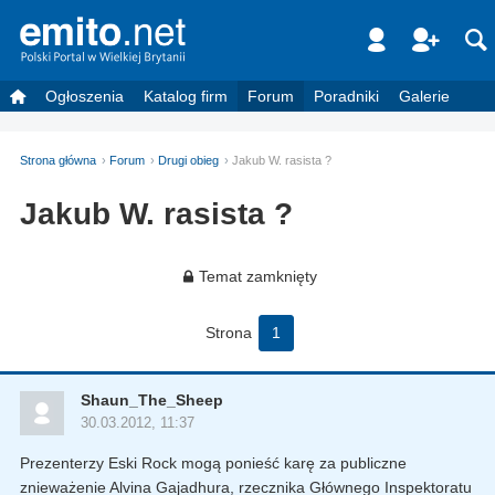
Ogłoszenia
Katalog firm
Forum
Poradniki
Galerie
Strona główna
Forum
Drugi obieg
Jakub W. rasista ?
Jakub W. rasista ?
Temat zamknięty
Strona
1
Shaun_The_Sheep
30.03.2012, 11:37
Prezenterzy Eski Rock mogą ponieść karę za publiczne
znieważenie Alvina Gajadhura, rzecznika Głównego Inspektoratu