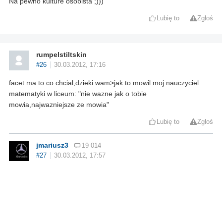
Na pewno kulture osobista ;)))
Lubię to
Zgłoś
rumpelstiltskin
#26
30.03.2012, 17:16
facet ma to co chcial,dzieki wam>jak to mowil moj nauczyciel
matematyki w liceum: "nie wazne jak o tobie
mowia,najwazniejsze ze mowia"
Lubię to
Zgłoś
jmariusz3
19 014
#27
30.03.2012, 17:57