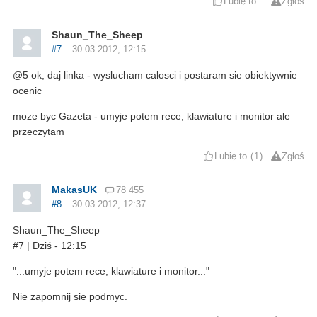
Lubię to
Zgłoś
Shaun_The_Sheep
#7
30.03.2012, 12:15
@5 ok, daj linka - wyslucham calosci i postaram sie obiektywnie
ocenic
moze byc Gazeta - umyje potem rece, klawiature i monitor ale
przeczytam
Lubię to
1
Zgłoś
MakasUK
78 455
#8
30.03.2012, 12:37
Shaun_The_Sheep
#7 | Dziś - 12:15
...umyje potem rece, klawiature i monitor...
Nie zapomnij sie podmyc.