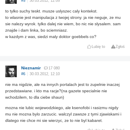
#5
30.03.2012, 12:05
to tylko suchy teskt. musze uslyszec caly kontekst.
to wlasnie jest manipulacja z twojej strony. ja nie neguje, ze mu
sie nalezy wyrok. tylko dalej nie wiem, bo nic nie slysalem. sam
znajde i dam linka, bo sciemniasz.
w kazdym z was, siedzi maly doktor goebbels co?
Lubię to
Zgłoś
Nieznamir
17 080
#6
30.03.2012, 12:10
nie ma nigdzie, ale na innych portalach jest to zupelnie inaczej
przedstawiane. i kto ma racje?(na gazete specialnie nie
wchodzilem, to dla ciebe shaun)
mozna nie lubic wojewodzkiego, ale ksenofobi i rasizmu nigdy
mu nie mozna bylo zarzucic. walczyl zawsze z tymi zjawiskami i
dlatego nie chce mi sie wierzyc, ze to nie byl kabaret.