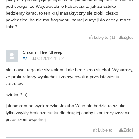
pod uwage, ze Wojewódzki to kabareciarz. jak za sztuke
bedziemy karac, to ten kraj masakryczny sie zrobi. ciezko
powiedziec, bo nie ma fragmentu samej audycji do oceny. masz
linka?
Lubię to
1
Zgłoś
Shaun_The_Sheep
#2
30.03.2012, 11:52
nie, nawet tego nie slyszalem, i nie bede tego sluchal. Wystarczy,
ze prokuratorzy wysluchali i zdecydowali o przedstawieniu
zarzutow.
sztuka ? ;))
jak nasram na wycieraczke Jakuba W. to nie bedzie to sztuka
tylko zwykly brak szacunku dla drugiej osoby i zanieczyszczanie
przestrzeni wspolnej
Lubię to
Zgłoś