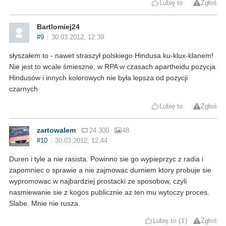
Lubię to
Zgłoś
Bartlomiej24
#9
30.03.2012, 12:39
słyszałem to - nawet straszył polskiego Hindusa ku-klux-klanem!
Nie jest to wcale śmieszne, w RPA w czasach apartheidu pozycja
Hindusów i innych kolorowych nie była lepsza od pozycji
czarnych
Lubię to
Zgłoś
zartowalem
24 300
48
#10
30.03.2012, 12:44
Duren i tyle a nie rasista. Powinno sie go wypieprzyc z radia i
zapomniec o sprawie a nie zajmowac durniem ktory probuje sie
wypromowac w najbardziej prostacki ze sposobow, czyli
nasmiewanie sie z kogos publicznie az ten mu wytoczy proces.
Slabe. Mnie nie rusza.
Lubię to
1
Zgłoś