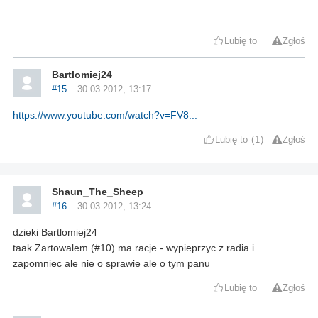
Lubię to
Zgłoś
Bartlomiej24
#15
30.03.2012, 13:17
https://www.youtube.com/watch?v=FV8...
Lubię to
1
Zgłoś
Shaun_The_Sheep
#16
30.03.2012, 13:24
dzieki Bartlomiej24
taak Zartowalem (#10) ma racje - wypieprzyc z radia i
zapomniec ale nie o sprawie ale o tym panu
Lubię to
Zgłoś