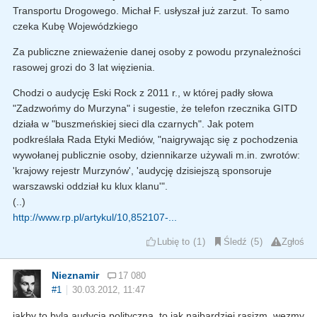
Transportu Drogowego. Michał F. usłyszał już zarzut. To samo
czeka Kubę Wojewódzkiego
Za publiczne znieważenie danej osoby z powodu przynależności
rasowej grozi do 3 lat więzienia.
Chodzi o audycję Eski Rock z 2011 r., w której padły słowa
"Zadzwońmy do Murzyna" i sugestie, że telefon rzecznika GITD
działa w "buszmeńskiej sieci dla czarnych". Jak potem
podkreślała Rada Etyki Mediów, "naigrywając się z pochodzenia
wywołanej publicznie osoby, dziennikarze używali m.in. zwrotów:
'krajowy rejestr Murzynów', 'audycję dzisiejszą sponsoruje
warszawski oddział ku klux klanu'".
(..)
http://www.rp.pl/artykul/10,852107-...
Lubię to
1
Śledź
5
Zgłoś
Nieznamir
17 080
#1
30.03.2012, 11:47
jakby to byla audycja polityczna, to jak najbardziej rasizm. wezmy