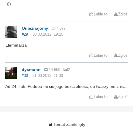
:)))
Lubię to
Zgłoś
Onieznajomy
7 377
#29
30.03.2012, 19:25
Elemetarza
Lubię to
Zgłoś
dysmonn
14 659
2
#30
31.03.2012, 11:30
Ad 24, Tak. Podoba mi sie jego bezczelnosc, do twarzy mu z nia.
Lubię to
Zgłoś
Temat zamknięty