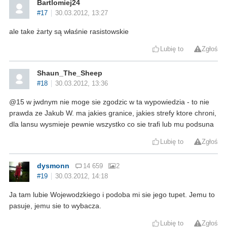
Bartlomiej24
#17
30.03.2012, 13:27
ale take żarty są właśnie rasistowskie
Lubię to
Zgłoś
Shaun_The_Sheep
#18
30.03.2012, 13:36
@15 w jwdnym nie moge sie zgodzic w ta wypowiedzia - to nie
prawda ze Jakub W. ma jakies granice, jakies strefy ktore chroni,
dla lansu wysmieje pewnie wszystko co sie trafi lub mu podsuna
Lubię to
Zgłoś
dysmonn
14 659
2
#19
30.03.2012, 14:18
Ja tam lubie Wojewodzkiego i podoba mi sie jego tupet. Jemu to
pasuje, jemu sie to wybacza.
Lubię to
Zgłoś