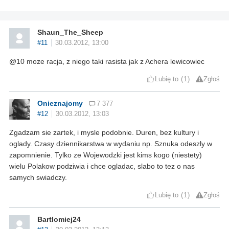
Shaun_The_Sheep
#11
30.03.2012, 13:00
@10 moze racja, z niego taki rasista jak z Achera lewicowiec
Lubię to
1
Zgłoś
Onieznajomy
7 377
#12
30.03.2012, 13:03
Zgadzam sie zartek, i mysle podobnie. Duren, bez kultury i
oglady. Czasy dziennikarstwa w wydaniu np. Sznuka odeszly w
zapomnienie. Tylko ze Wojewodzki jest kims kogo (niestety)
wielu Polakow podziwia i chce ogladac, slabo to tez o nas
samych swiadczy.
Lubię to
1
Zgłoś
Bartlomiej24