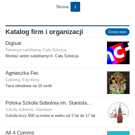
Strona
1
Katalog firm i organizacji
Dodaj wpis
Digisat
Telewizja satelitarna, Cała Szkocja
Montaż anten satelitarnych. Cała Szkocja.
Agnieszka Fec
Catering, Edynburg
Taca obiadowa na 10 osób
Polska Szkoła Sobotnia im. Stanisława Kostki
Szkoły sobotnie, Aberdeen
Szkoła liczy 650 uczniów w wieku od 3 lat do 17 lat.
All 4 Comms