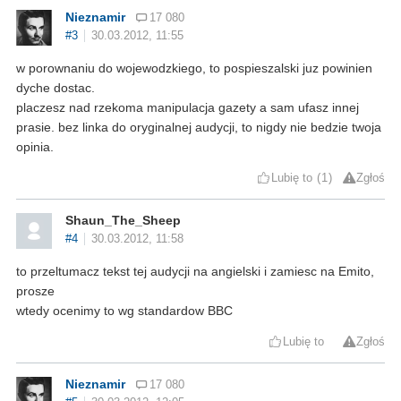
Nieznamir
17 080
#3
30.03.2012, 11:55
w porownaniu do wojewodzkiego, to pospieszalski juz powinien
dyche dostac.
placzesz nad rzekoma manipulacja gazety a sam ufasz innej
prasie. bez linka do oryginalnej audycji, to nigdy nie bedzie twoja
opinia.
Lubię to
1
Zgłoś
Shaun_The_Sheep
#4
30.03.2012, 11:58
to przeltumacz tekst tej audycji na angielski i zamiesc na Emito,
prosze
wtedy ocenimy to wg standardow BBC
Lubię to
Zgłoś
Nieznamir
17 080