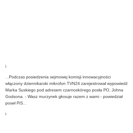
i
...Podczas posiedzenia sejmowej komisji innowacyjności
włączony dziennikarski mikrofon TVN24 zarejestrował wypowiedź
Marka Suskiego pod adresem czarnoskórego posła PO, Johna
Godsona. - Wasz murzynek głosuje razem z wami - powiedział
poseł PiS...
i