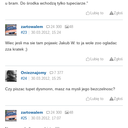
u bram. Do środka wchodzą tylko tupeciarze.
Lubię to
Zgłoś
zartowalem
24 300
48
#23
30.03.2012, 15:24
Wiec jesli ma sie tam pojawic Jakub W. to ja wole zoo ogladac
zza kratek ;)
Lubię to
Zgłoś
Onieznajomy
7 377
#24
30.03.2012, 15:25
Czy piszac tupet dysmonn, masz na mysli jego bezczelnosc?
Lubię to
Zgłoś
zartowalem
24 300
48
#25
30.03.2012, 17:07