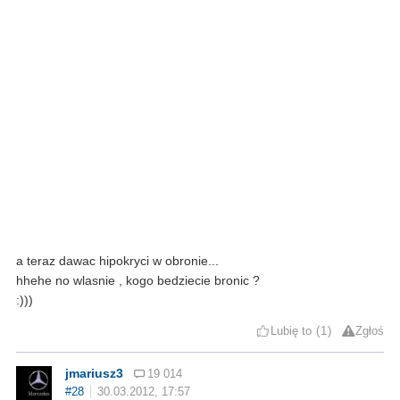
a teraz dawac hipokryci w obronie...
hhehe no wlasnie , kogo bedziecie bronic ?
:)))
Lubię to
1
Zgłoś
jmariusz3
19 014
#28
30.03.2012, 17:57