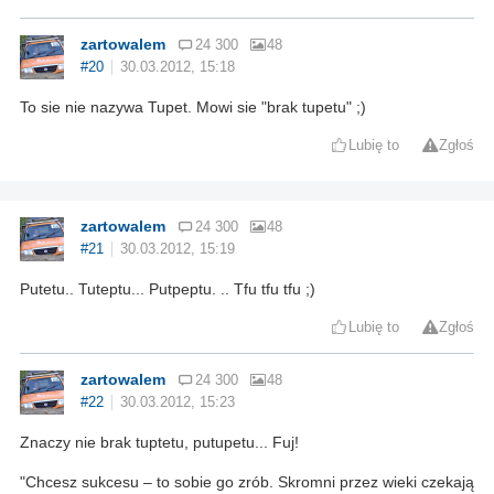
zartowalem
24 300
48
#20
30.03.2012, 15:18
To sie nie nazywa Tupet. Mowi sie "brak tupetu" ;)
Lubię to
Zgłoś
zartowalem
24 300
48
#21
30.03.2012, 15:19
Putetu.. Tuteptu... Putpeptu. .. Tfu tfu tfu ;)
Lubię to
Zgłoś
zartowalem
24 300
48
#22
30.03.2012, 15:23
Znaczy nie brak tuptetu, putupetu... Fuj!
Chcesz sukcesu – to sobie go zrób. Skromni przez wieki czekają