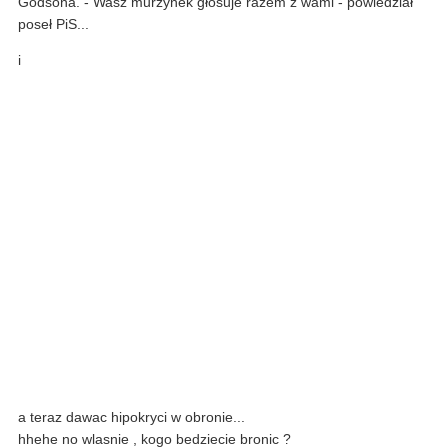
Godsona. - Wasz murzynek głosuje razem z wami - powiedział
poseł PiS...
i
a teraz dawac hipokryci w obronie...
hhehe no wlasnie , kogo bedziecie bronic ?