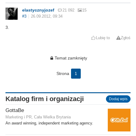
elastycznyjozef
21 092
15
#3
26.09.2012, 09:34
3.
Lubię to
Zgłoś
Temat zamknięty
Strona
1
Katalog firm i organizacji
Dodaj wpis
GottaBe
Marketing i PR, Cała Wielka Brytania
An award winning, independent marketing agency.