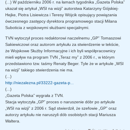
(...) W październiku 2006 r. na łamach tygodnika „Gazeta Polska”
ukazał się artykuł „WSI na wizji” autorstwa Katarzyny Gójskiej-
Hejke, Piotra Lisiewicza i Teresy Wójcik opisujący powiązania
ówczesnego zastępcy dyrektora programowego stacji Milana
Suboticia z wojskowymi służbami specjalnymi.
TVN wytoczył proces redaktorowi naczelnemu „GP” Tomaszowi
Sakiewiczowi oraz autorom artykułu za stwierdzenie w tekście,
że Wojskowe Służby Informacyjne i ich byli współpracownicy
mieli wpływ na program TVN „Teraz my” z 2006 r., w którym
przedstawiono tzw. taśmy Renaty Beger. Tyle że w artykule „WSI
na wizji” takiego stwierdzenia nie ma.
(...)
http://niezalezna.pl/33222-gazeta-p...
(...)
„Gazeta Polska” wygrała z TVN.
Stacja wytoczyła „GP” proces o naruszenie dóbr po artykule
„WSI na wizji” z 2006 r. Sąd stwierdził, że szefowie „GP” oraz
autorzy artykułu nie naruszyli dób osobistych stacji Mariusza
Waltera.