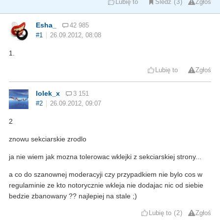
Lubię to
Śledź
3
Zgłoś
Esha_
42 985
#1
26.09.2012, 08:08
1.
Lubię to
Zgłoś
lolek_x
3 151
#2
26.09.2012, 09:07
2
znowu sekciarskie zrodlo
ja nie wiem jak mozna tolerowac wklejki z sekciarskiej strony...
a co do szanownej moderacyji czy przypadkiem nie bylo cos w
regulaminie ze kto notorycznie wkleja nie dodajac nic od siebie
bedzie zbanowany ?? najlepiej na stale ;)
Lubię to
2
Zgłoś