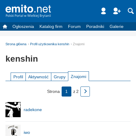
Ogłoszenia
Katalog firm
Forum
Poradniki
Galerie
Strona główna
Profil użytkownika kenshin
Znajomi
kenshin
Znajomi
Profil
Aktywność
Grupy
Strona
1
z
2
radekone
iwo