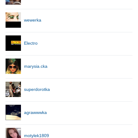
wewerka
Electro
marysia.cka
superdorotka
agrawwwka
motylek1809