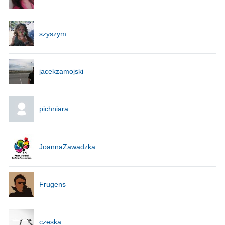
szyszym
jacekzamojski
pichniara
JoannaZawadzka
Frugens
czeska