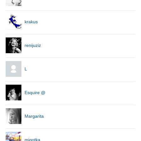
krakus
renijuziz
L
Esquire @
Margarita
migotka