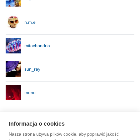
n.m.e
mitochondria
sun_ray
mono
Strona
1
z
2
Informacja o cookies
Nasza strona używa plików cookie, aby poprawić jakość
Wytyczne dla społeczności
Regulamin
Prywatność