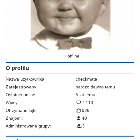
offline
O profilu
Nazwa użytkownika:
checkmate
Zarejestrowany:
bardzo dawno temu
Ostatnio online:
5 lat temu
Wpisy:
7 113
Otrzymane lajki:
926
Znajomi:
40
Administrowane grupy:
3