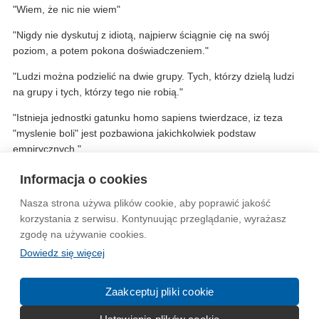
"Wiem, że nic nie wiem"
"Nigdy nie dyskutuj z idiotą, najpierw ściągnie cię na swój
poziom, a potem pokona doświadczeniem."
"Ludzi można podzielić na dwie grupy. Tych, którzy dzielą ludzi
na grupy i tych, którzy tego nie robią."
"Istnieja jednostki gatunku homo sapiens twierdzace, iz teza
"myslenie boli" jest pozbawiona jakichkolwiek podstaw
empirycznych."
Prawa Murphie'go.
http://www.humaica.republika.pl/mur...
Informacja o cookies
Nasza strona używa plików cookie, aby poprawić jakość
Wytyczne dla społeczności
Regulamin
Prywatność
korzystania z serwisu. Kontynuując przeglądanie, wyrażasz
zgodę na używanie cookies.
Reklama
Kontakt
Information in English
Dowiedz się więcej
© 2004-2026 Emito.net
Zaakceptuj pliki cookie