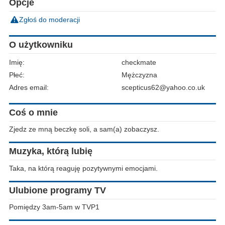
Opcje
Zgłoś do moderacji
O użytkowniku
Imię:
checkmate
Płeć:
Mężczyzna
Adres email:
scepticus62@yahoo.co.uk
Coś o mnie
Zjedz ze mną beczkę soli, a sam(a) zobaczysz.
Muzyka, którą lubię
Taka, na którą reaguję pozytywnymi emocjami.
Ulubione programy TV
Pomiędzy 3am-5am w TVP1