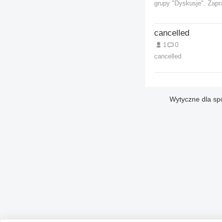
grupy "Dyskusje". Zap
cancelled
1
0
cancelled
Wytyczne dla sp