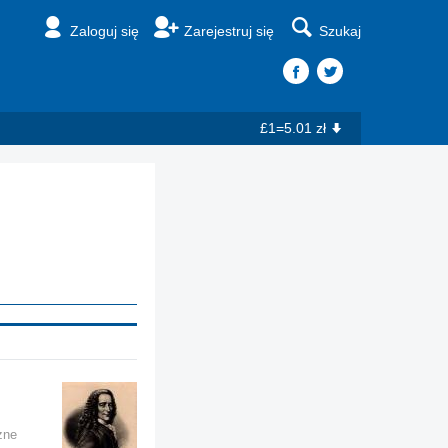
Zaloguj się
Zarejestruj się
Szukaj
£1=5.01 zł
żne