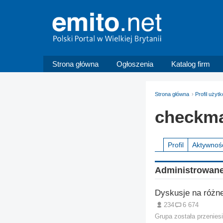
Strona główna
Ogłoszenia
Katalog firm
Strona główna
Profil uży
checkm
Profil
Aktywnoś
Administrowane
Dyskusje na różn
234
6 674
Grupa została przenies