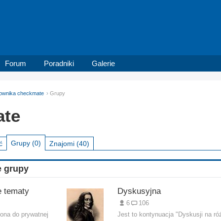
Forum
Poradniki
Galerie
tkownika checkmate
Grupy
ate
Grupy
(0)
ć
Znajomi
(40)
 grupy
e tematy
Dyskusyjna
6
106
iona do prywatnej
Jest to kontynuacja "Dyskusji na ró