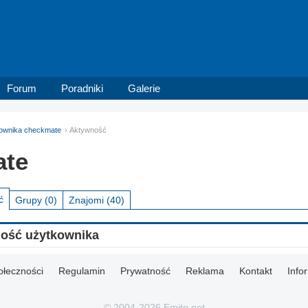
Forum
Poradniki
Galerie
tkownika checkmate
Aktywność
ate
ć
Grupy
(0)
Znajomi
(40)
ność użytkownika
ołeczności
Regulamin
Prywatność
Reklama
Kontakt
Info
© 2004-2026 Emito.net