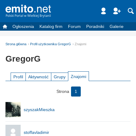
Ogłoszenia
Katalog firm
Forum
Poradniki
Galerie
Strona główna
Profil użytkownika GregorG
Znajomi
GregorG
Znajomi
Profil
Aktywność
Grupy
Strona
1
szyszakMieszka
stoffavladimir