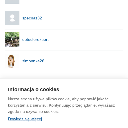
specnaz32
detectorexpert
simonnka26
Strona
1
Informacja o cookies
Nasza strona używa plików cookie, aby poprawić jakość
Wytyczne dla społeczności
Regulamin
Prywatność
korzystania z serwisu. Kontynuując przeglądanie, wyrażasz
zgodę na używanie cookies.
Reklama
Kontakt
Information in English
Dowiedz się więcej
© 2004-2026 Emito.net