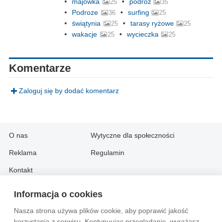
majówka
podroz
25
35
Podroze
surfing
36
25
świątynia
tarasy ryżowe
25
25
wakacje
wycieczka
25
25
Komentarze
Zaloguj się by dodać komentarz
O nas
Wytyczne dla społeczności
Reklama
Regulamin
Kontakt
Informacja o cookies
Information in English:
Nasza strona używa plików cookie, aby poprawić jakość
About
Contact
korzystania z serwisu. Kontynuując przeglądanie, wyrażasz