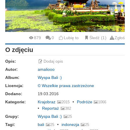
879
0
Lubię to
Śledź
1
Zgłoś
O zdjęciu
Opis:
Dodaj opis
Autor:
amaliooo
Album:
Wyspa Bali :)
Licencja:
© Wszelkie prawa zastrzeżone
Dodano:
19.03.2016
Kategorie:
Krajobraz
Podróże
2015
1066
Reportaż
382
Grupy:
Wyspa Bali :)
25
Tagi:
bali
indonezja
25
25