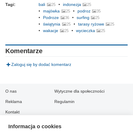
Tagi:
bali
indonezja
25
25
majówka
podroz
25
35
Podroze
surfing
36
25
świątynia
tarasy ryżowe
25
25
wakacje
wycieczka
25
25
Komentarze
Zaloguj się by dodać komentarz
O nas
Wytyczne dla społeczności
Reklama
Regulamin
Kontakt
Informacja o cookies
Information in English: