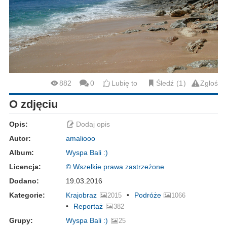
882
0
Lubię to
Śledź
1
Zgłoś
O zdjęciu
Opis:
Dodaj opis
Autor:
amaliooo
Album:
Wyspa Bali :)
Licencja:
© Wszelkie prawa zastrzeżone
Dodano:
19.03.2016
Kategorie:
Krajobraz
Podróże
2015
1066
Reportaż
382
Grupy:
Wyspa Bali :)
25