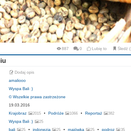
887
0
Lubię to
Śledź
iu
Dodaj opis
amaliooo
Wyspa Bali :)
© Wszelkie prawa zastrzeżone
19.03.2016
Krajobraz
Podróże
Reportaż
2015
1066
382
Wyspa Bali :)
25
bali
indonezja
majówka
podroz
25
25
25
35