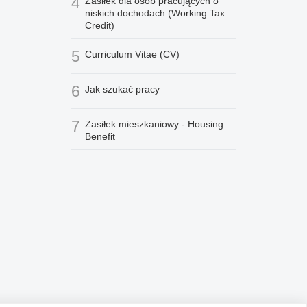
4
Zasiłek dla osób pracujących o
niskich dochodach (Working Tax
Credit)
5
Curriculum Vitae (CV)
6
Jak szukać pracy
7
Zasiłek mieszkaniowy - Housing
Benefit