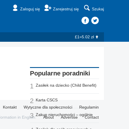
Zaloguj się
Zarejestruj się
Szukaj
£1=5.02 zł
Popularne poradniki
1
Zasiłek na dziecko (Child Benefit)
2
Karta CSCS
Kontakt
Wytyczne dla społeczności
Regulamin
3
Zakup nieruchomości – ogólnie
formation in English:
About
Advertise
Contact