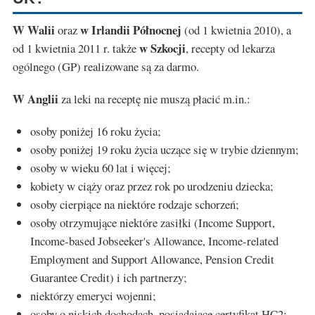
W Walii
w Irlandii Północnej
oraz
(od 1 kwietnia 2010), a
w Szkocji
od 1 kwietnia 2011 r. także
, recepty od lekarza
ogólnego (GP) realizowane są za darmo.
W Anglii
za leki na receptę nie muszą płacić m.in.:
osoby poniżej 16 roku życia;
osoby poniżej 19 roku życia uczące się w trybie dziennym;
osoby w wieku 60 lat i więcej;
kobiety w ciąży oraz przez rok po urodzeniu dziecka;
osoby cierpiące na niektóre rodzaje schorzeń;
osoby otrzymujące niektóre zasiłki (Income Support,
Income-based Jobseeker's Allowance, Income-related
Employment and Support Allowance, Pension Credit
Guarantee Credit) i ich partnerzy;
niektórzy emeryci wojenni;
osoby o niskich dochodach, posiadające certyfikat HC2;