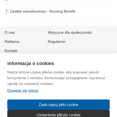
7
Zasiłek mieszkaniowy - Housing Benefit
O nas
Wytyczne dla społeczności
Reklama
Regulamin
Kontakt
Informacja o cookies
Information in English:
Nasza strona używa plików cookie, aby poprawić jakość
About
Contact
korzystania z serwisu. Kontynuując przeglądanie, wyrażasz
Advertise
zgodę na używanie cookies.
Dowiedz się więcej
© 2004-2026 Emito.net
Zaakceptuj pliki cookie
Ustawienia plików cookie