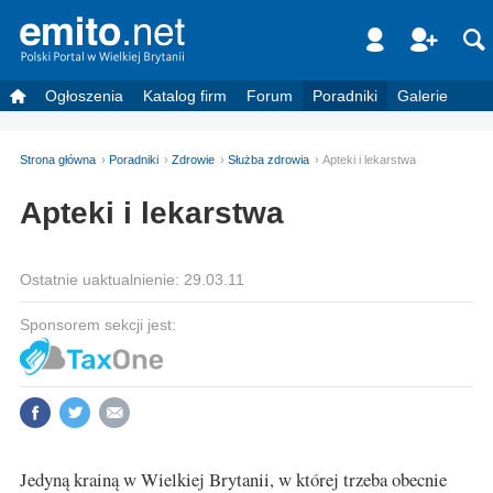
Ogłoszenia
Katalog firm
Forum
Poradniki
Galerie
Strona główna
Poradniki
Zdrowie
Służba zdrowia
Apteki i lekarstwa
Apteki i lekarstwa
Ostatnie uaktualnienie: 29.03.11
Sponsorem sekcji jest:
Jedyną krainą w Wielkiej Brytanii, w której trzeba obecnie