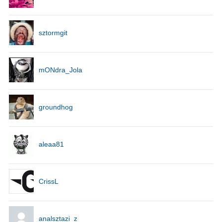
sztormgit
mONdra_Jola
groundhog
aleaa81
CrissL
analsztazi_z