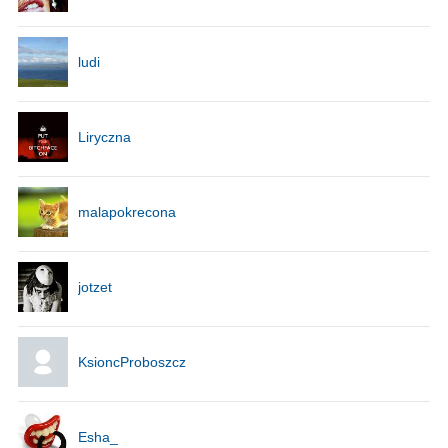
ludi
Liryczna
malapokrecona
jotzet
KsioncProboszcz
Esha_