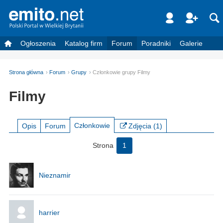
Ogłoszenia
Katalog firm
Forum
Poradniki
Galerie
Strona główna
Forum
Grupy
Członkowie grupy Filmy
Filmy
Członkowie
Opis
Forum
Zdjęcia (1)
Strona
1
Nieznamir
harrier