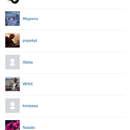
fiftypens
popekpl
Abbie
WHiX
kiniaaaa
Natalix