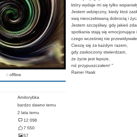
który wydaje mi się tylko wspani
Jestem wdzięczny, kiedy ktoś zas
swą nieoczekiwaną dobrocią i życz
Jestem szczęśliwy, gdy jakieś zda
spotkania stają się emocjonujące i
czego wcześniej nie przewidywał
Cieszę się za każdym razem,
gdy zaskoczony stwierdzam,
że życie jest lepsze,
niż przypuszczałem! "
Rainer Haak
offline
Amitorybka
bardzo dawno temu
2 lata temu
12 098
7 550
57