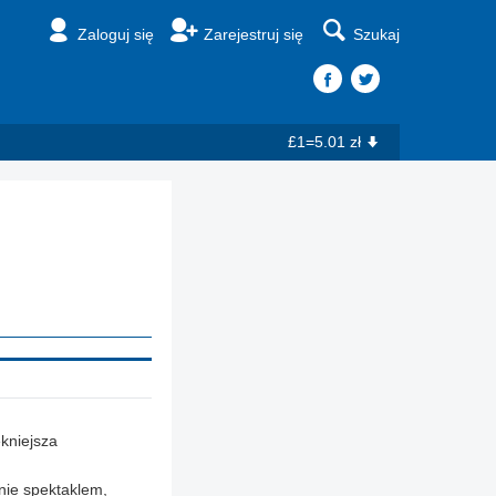
Zaloguj się
Zarejestruj się
Szukaj
£1=5.01 zł
ękniejsza
nie spektaklem,