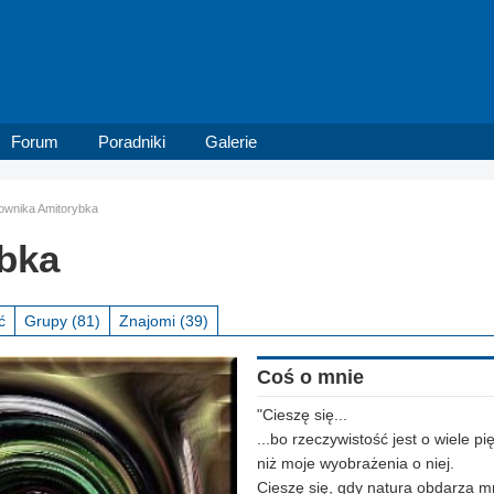
Forum
Poradniki
Galerie
kownika Amitorybka
bka
ć
Grupy
(81)
Znajomi
(39)
Coś o mnie
"Cieszę się...
...bo rzeczywistość jest o wiele pi
niż moje wyobrażenia o niej.
Cieszę się, gdy natura obdarza m