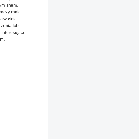
ałym snem.
koczy mnie
liwością.
rzenia lub
 interesujące -
em.