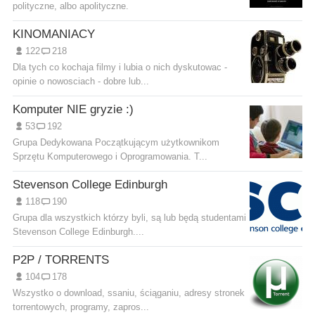
polityczne, albo apolityczne.
KINOMANIACY
122
218
Dla tych co kochaja filmy i lubia o nich dyskutowac -
opinie o nowosciach - dobre lub...
Komputer NIE gryzie :)
53
192
Grupa Dedykowana Początkującym użytkownikom
Sprzętu Komputerowego i Oprogramowania. T...
Stevenson College Edinburgh
118
190
Grupa dla wszystkich którzy byli, są lub będą studentami
Stevenson College Edinburgh....
P2P / TORRENTS
104
178
Wszystko o download, ssaniu, ściąganiu, adresy stronek
torrentowych, programy, zapros...