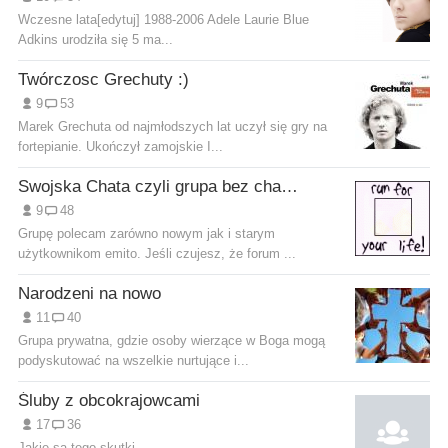
Wczesne lata[edytuj] 1988-2006 Adele Laurie Blue
Adkins urodziła się 5 ma...
Twórczosc Grechuty :)
9
53
Marek Grechuta od najmłodszych lat uczył się gry na
fortepianie. Ukończył zamojskie I...
Swojska Chata czyli grupa bez chamów.
9
48
Grupę polecam zarówno nowym jak i starym
użytkownikom emito. Jeśli czujesz, że forum ...
Narodzeni na nowo
11
40
Grupa prywatna, gdzie osoby wierzące w Boga mogą
podyskutować na wszelkie nurtujące i...
Śluby z obcokrajowcami
17
36
Jakie są tego skutki...