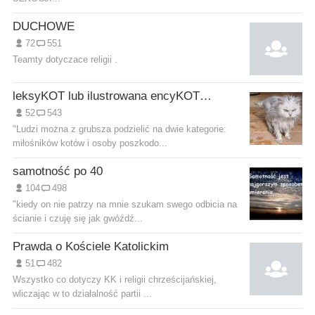
DUCHOWE
72
551
Teamty dotyczace religii .
leksyKOT lub ilustrowana encyKOTpedia
52
543
"Ludzi można z grubsza podzielić na dwie kategorie:
miłośników kotów i osoby poszkodo...
samotność po 40
104
498
"kiedy on nie patrzy na mnie szukam swego odbicia na
ścianie i czuję się jak gwóźdź...
Prawda o Kościele Katolickim
51
482
Wszystko co dotyczy KK i religii chrześcijańskiej,
wliczając w to działalność partii ...