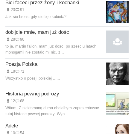
Bici faceci przez żony i kochanki
23
91
Jak sie bronic gdy cie bije kobieta?
dobijcie mnie, mam już dośc
28
90
to ja, martin fallon. mam juz dosc. po szesciu latach
monogamii nie zostalo mi nic. z...
Poezja Polska
18
71
Wszystko o poezji polskiej ......
Historia pewnej podrozy
12
68
Witam! Z niekłamaną duma chcialbym zaprezentowac
tutaj historie pewnej podrozy. Wyn...
Adele
10
54