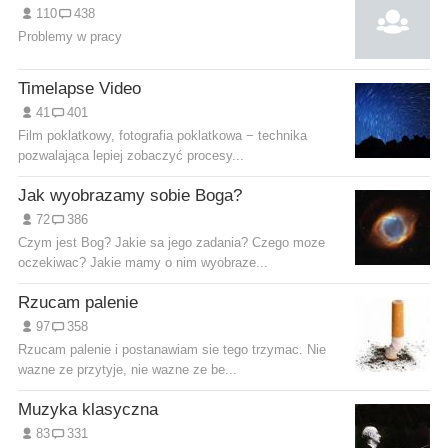
110
438
Problemy w pracy
Timelapse Video
41
401
Film poklatkowy, fotografia poklatkowa − technika
pozwalająca lepiej zobaczyć procesy...
Jak wyobrazamy sobie Boga?
72
386
Czym jest Bog? Jakie sa jego zadania? Czego moze
oczekiwac? Jakie mamy o nim wyobraze...
Rzucam palenie
97
358
Rzucam palenie i postanawiam sie tego trzymac. Nie
wazne ze przytyje, nie wazne ze be...
Muzyka klasyczna
83
331