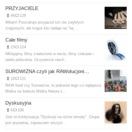
PRZYJACIELE
44
129
Witam! Poszukuje przyjaciol tzn nie zwyklych
znajomych, ale kogos kto nadaje na "tej ...
Całe filmy
23
124
Wklejajmy filmy znalezione w necie, filmy ciekawe i
warte polecenia. Oczywiscie niech...
SUROWIZNA czyli jak RAWolucjonizować własne zdrowi
18
121
RAW food czy Surowizna, to jedzenie tego co najlepsza
Matka na świecie Matka Natura s...
Dyskusyjna
6
106
Jest to kontynuacja "Dyskusji na różne tematy". Grupa
jest prywatna, zapraszam wszyst...