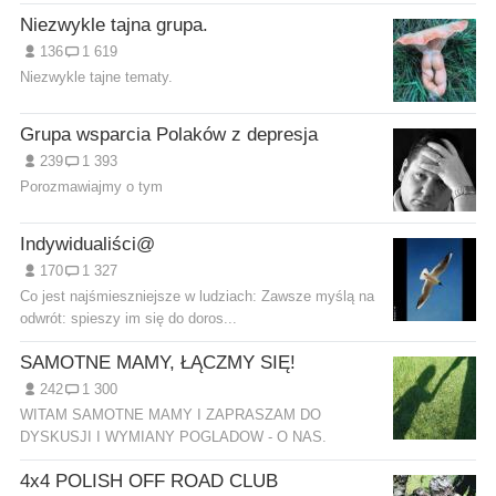
Niezwykle tajna grupa.
136
1 619
Niezwykle tajne tematy.
Grupa wsparcia Polaków z depresja
239
1 393
Porozmawiajmy o tym
Indywidualiści@
170
1 327
Co jest najśmieszniejsze w ludziach: Zawsze myślą na
odwrót: spieszy im się do doros...
SAMOTNE MAMY, ŁĄCZMY SIĘ!
242
1 300
WITAM SAMOTNE MAMY I ZAPRASZAM DO
DYSKUSJI I WYMIANY POGLADOW - O NAS.
4x4 POLISH OFF ROAD CLUB