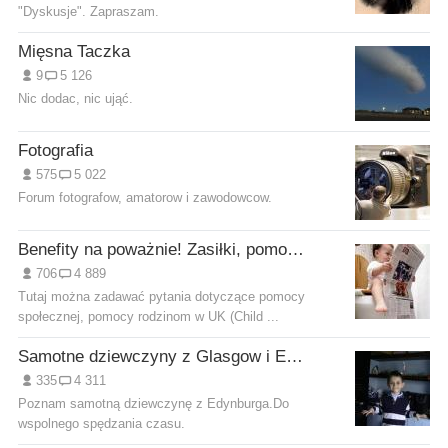
"Dyskusje". Zapraszam.
Mięsna Taczka
9
5 126
Nic dodac, nic ująć.
Fotografia
575
5 022
Forum fotografow, amatorow i zawodowcow.
Benefity na poważnie! Zasiłki, pomoc społeczna w UK
706
4 889
Tutaj można zadawać pytania dotyczące pomocy
społecznej, pomocy rodzinom w UK (Child ...
Samotne dziewczyny z Glasgow i Edynburga
335
4 311
Poznam samotną dziewczynę z Edynburga.Do
wspolnego spędzania czasu.