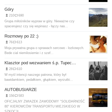
Góry
210
690
Grupa miłośników wypraw w góry. Nieważne czy
spacerujesz czy się wspinasz - łączy nas...
Rozmowy po 22 ;)
76
613
Moja prywatna grupa o sprawach sercowo - lozkowych.
Bede cial niemilosiernie i z szef...
Klasztor pod wezwaniem ś.p. Tupecika
28
610
W myśl intencji naszego patrona, który był
bawidamkiem, pedałkiem, głupkiem, wyrzutki...
AUTOBUSIARZE
156
583
OFICJALNY ZWIAZEK ZAWODOWY "SOLIDARNOŚĆ
80" KIEROWCÓW TRANSPORTU MIEJSKIEGO W
SZKOCJI...