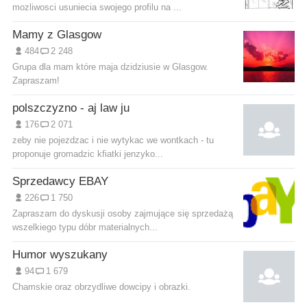
mozliwosci usuniecia swojego profilu na ...
Mamy z Glasgow
484
2 248
Grupa dla mam które maja dzidziusie w Glasgow.
Zapraszam!
polszczyzno - aj law ju
176
2 071
zeby nie pojezdzac i nie wytykac we wontkach - tu
proponuje gromadzic kfiatki jenzyko...
Sprzedawcy EBAY
226
1 750
Zapraszam do dyskusji osoby zajmujące się sprzedażą
wszelkiego typu dóbr materialnych...
Humor wyszukany
94
1 679
Chamskie oraz obrzydliwe dowcipy i obrazki.