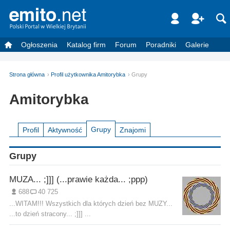
Ogłoszenia
Katalog firm
Forum
Poradniki
Galerie
Strona główna
Profil użytkownika Amitorybka
Grupy
Amitorybka
Grupy
Profil
Aktywność
Znajomi
Grupy
MUZA... ;]]] (...prawie każda... ;ppp)
688
40 725
...WITAM!!! Wszystkich dla których dzień bez MUZY...
...to dzień stracony... ;]]] ...