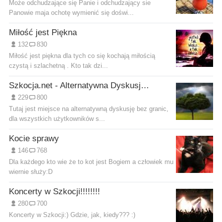
Może odchudzające się Panie i odchudzający sie
Panowie maja ochotę wymienić się doświ...
Miłość jest Piękna
132
830
Miłość jest piękna dla tych co się kochają miłością
czystą i szlachetną . Kto tak dzi...
Szkocja.net - Alternatywna Dyskusja bez Granic
229
800
Tutaj jest miejsce na alternatywną dyskusję bez granic,
dla wszystkich użytkowników s...
Kocie sprawy
146
768
Dla każdego kto wie że to kot jest Bogiem a człowiek mu
wiernie służy:D
Koncerty w Szkocji!!!!!!!!
280
700
Koncerty w Szkocji:) Gdzie, jak, kiedy??? :)