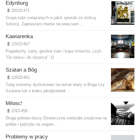
Edynburg
282
471
Grupa ludzi związanych w jakiś sposób ze stolicą
Szkocji. Zapraszam równie na www.sam...
Kawiarenka
125
467
Pogaduchy, żarty, gorzkie żale i kupa śmiechu, czyli:
"Do tańca i do różańca" :D
Szatan a Bóg
126
461
Tutaj możemy dyskutować na temat wiary w Boga czy
Szatana lub o braku jakiejkolwiek ...
Milosc!
23
458
Druga połowa duszy Dziewczyna siedziała znudzona na
próbie i patrzyła na zegare...
Problemy w pracy