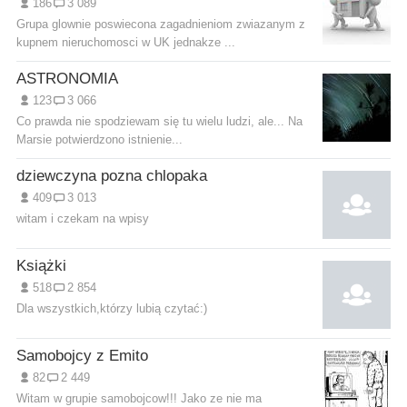
186
3 089
Grupa glownie poswiecona zagadnieniom zwiazanym z
kupnem nieruchomosci w UK jednakze ...
ASTRONOMIA
123
3 066
Co prawda nie spodziewam się tu wielu ludzi, ale... Na
Marsie potwierdzono istnienie...
dziewczyna pozna chlopaka
409
3 013
witam i czekam na wpisy
Książki
518
2 854
Dla wszystkich,którzy lubią czytać:)
Samobojcy z Emito
82
2 449
Witam w grupie samobojcow!!! Jako ze nie ma