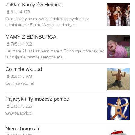
Zakład Karny św.Hedona
61
4 179
Cele izolacyjne dla wszystkich ściganych przez
administracje Emito. Względnie dla tyc...
MAMY Z EDINBURGA
705
4 012
Hej mam 21 lat i szukam mam z Edinburga które tak jak
ja czują się troszkę samotne ma...
Co mnie wk....a!
313
3 978
Co mnie wk....a!
Pajacyk i Ty mozesz pomóc
133
3 256
www.pajacyk.pl
Nieruchomosci