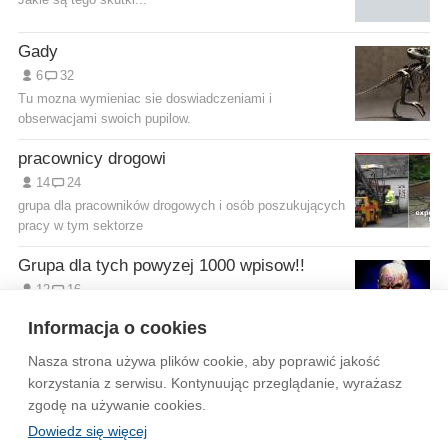
Gady
6
32
Tu mozna wymieniac sie doswiadczeniami i
obserwacjami swoich pupilow.
pracownicy drogowi
14
24
grupa dla pracowników drogowych i osób poszukujących
pracy w tym sektorze
Grupa dla tych powyzej 1000 wpisow!!
12
16
chyba wszystko jasne? ;)
Informacja o cookies
Nasza strona używa plików cookie, aby poprawić jakość
Wytyczne dla społeczności
Regulamin
Prywatność
korzystania z serwisu. Kontynuując przeglądanie, wyrażasz
zgodę na używanie cookies.
Reklama
Kontakt
Information in English
Dowiedz się więcej