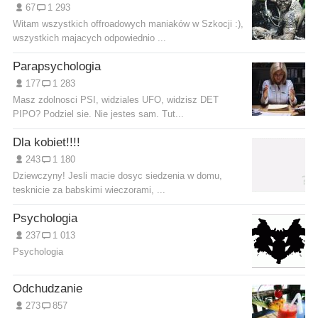
67
1 293
Witam wszystkich offroadowych maniaków w Szkocji :),
wszystkich majacych odpowiednio ...
Parapsychologia
177
1 283
Masz zdolnosci PSI, widziales UFO, widzisz DET
PIPO? Podziel sie. Nie jestes sam. Tut...
Dla kobiet!!!!
243
1 180
Dziewczyny! Jesli macie dosyc siedzenia w domu,
tesknicie za babskimi wieczorami, ...
Psychologia
237
1 013
Psychologia
Odchudzanie
273
857