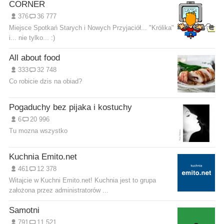
CORNER
376
36 777
Miejsce Spotkań Starych i Nowych Przyjaciół... "Królika"
i... nie tylko... :)
All about food
333
32 748
Co robicie dzis na obiad?
Pogaduchy bez pijaka i kostuchy
6
20 996
Tu mozna wszystko
Kuchnia Emito.net
461
12 378
Witajcie w Kuchni Emito.net! Kuchnia jest to grupa
założona przez administratorów ...
Samotni
791
11 521