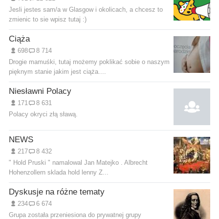
Jesli jestes sam/a w Glasgow i okolicach, a chcesz to
zmienic to sie wpisz tutaj :)
Ciąża
698
8 714
Drogie mamuśki, tutaj możemy poklikać sobie o naszym
pięknym stanie jakim jest ciąża....
Niesławni Polacy
171
8 631
Polacy okryci złą sławą.
NEWS
217
8 432
" Hold Pruski " namalowal Jan Matejko . Albrecht
Hohenzollern sklada hold lenny Z...
Dyskusje na różne tematy
234
6 674
Grupa została przeniesiona do prywatnej grupy