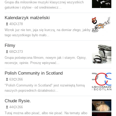
Grupa dla milosnikow muzyki klasycznej wszystkich
gatunkow i stylow - od sredniowiecz...
Kalendarzyk małżeński
40
278
Wzrok juz nie ten, jaja się kurczą, na domiar złego, jakby
tego wszystkiego było mało...
Filmy
68
273
Grupa poświęcona filmom, nowym jak i starym. Opisy,
recenzje, opinie. Proszę wpisywać...
Polish Community in Scotland
63
266
"Polish Community in Scotland" jest rozwiniętą formą
naszych poprzednich działalności...
Chude Rysie.
44
266
Tutaj można albo pisać, albo nie pisać. Na tematy albo