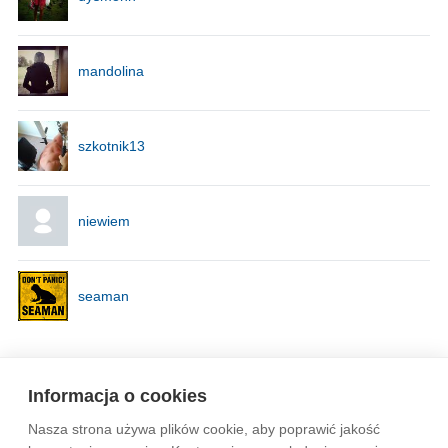
mandolina
szkotnik13
niewiem
seaman
Strona
1
z
2
Informacja o cookies
Nasza strona używa plików cookie, aby poprawić jakość
Wytyczne dla społeczności
Regulamin
Prywatność