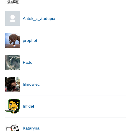
Antek_z_Zadupia
prophet
Fado
filmowiec
Infidel
Kataryna