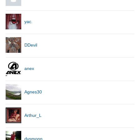
yac.
DDevil
anex
Agnes30
Arthur_L
dysmonn