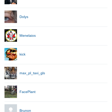
Dolys
Menelaios
kick
max_pl_taxi_gls
FacePlant
Brunon