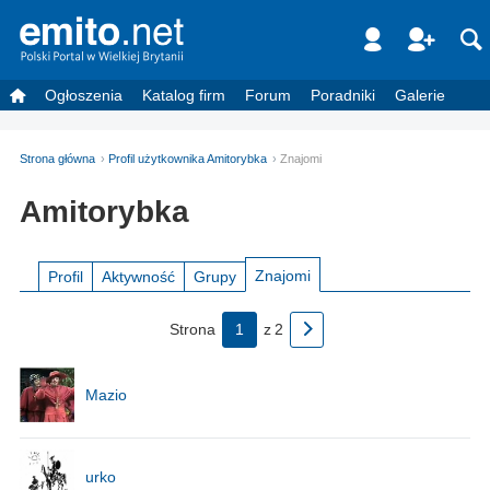
Ogłoszenia
Katalog firm
Forum
Poradniki
Galerie
Strona główna
Profil użytkownika Amitorybka
Znajomi
Amitorybka
Znajomi
Profil
Aktywność
Grupy
Strona
1
z
2
Mazio
urko